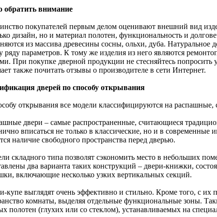
о обратить внимание
инство покупателей первым делом оценивают внешний вид издел
ько дизайн, но и материал полотен, функциональность и долгове
няются из массива древесины сосны, ольхи, дуба. Натуральное
у ряду параметров. К тому же изделия из него являются ремонт
ми. При покупке дверной продукции не стесняйтесь попросить у
ает также почитать отзывы о производителе в сети Интернет.
ификация дверей по способу открывания
особу открывания все модели классифицируются на распашные, 
пашные двери – самые распространенные, считающиеся традици
нично вписаться не только в классические, но и в современные 
ется наличие свободного пространства перед дверью.
ели складного типа позволят сэкономить место в небольших по
тавлены два варианта таких конструкций – двери-книжки, состоя
шки, включающие несколько узких вертикальных секций.
ри-купе выглядят очень эффективно и стильно. Кроме того, с и
ранство комнаты, выделяя отдельные функциональные зоны. Так
ых полотен (глухих или со стеклом), устанавливаемых на специ