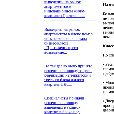
выведении на рынок
На чт
апартаментов в
инновационном жилом
Больш
квартале «Цветочные...
не тол
выпол
целом
Выведены на рынок
вечны
апартаменты в блоке номер
помеш
четыре жилого квартала
бизнес-класса
Класс
«Притяжение», его
возведение...
По сп
• Рас
Не так давно было принято
гармо
решение по поводу запуска
требу
реализации на территории
третьего блока жилого
• Мод
квартала ЦДС...
предс
гармо
Специалисты приняли
• Две
решение по поводу
прост
выведения на рынок
дверн
квартир в блоке под