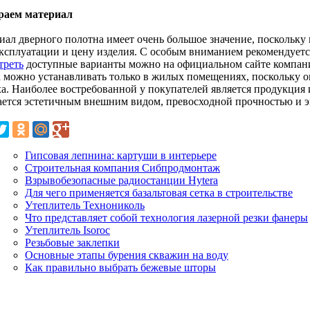
аем материал
иал дверного полотна имеет очень большое значение, поскольку
эксплуатации и цену изделия. С особым вниманием рекомендуетс
треть
доступные варианты можно на официальном сайте компани
 можно устанавливать только в жилых помещениях, поскольку о
ха. Наиболее востребованной у покупателей является продукция 
ается эстетичным внешним видом, превосходной прочностью и 
Гипсовая лепнина: картуши в интерьере
Строительная компания Сибпродмонтаж
Взрывобезопасные радиостанции Hytera
Для чего применяется базальтовая сетка в строительстве
Утеплитель Технониколь
Что представляет собой технология лазерной резки фанеры
Утеплитель Isoroc
Резьбовые заклепки
Основные этапы бурения скважин на воду
Как правильно выбрать бежевые шторы