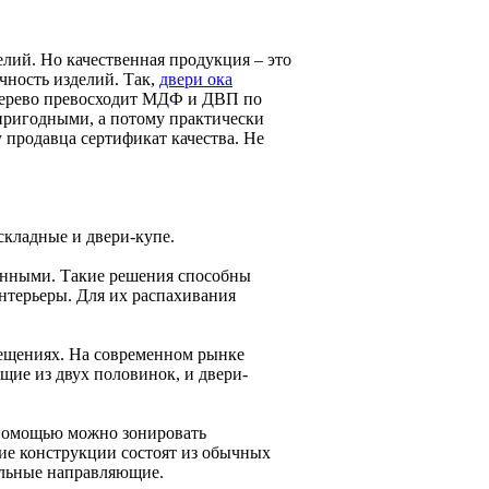
ий. Но качественная продукция – это
чность изделий. Так,
двери ока
 дерево превосходит МДФ и ДВП по
опригодными, а потому практически
 продавца сертификат качества. Не
складные и двери-купе.
онными. Такие решения способны
интерьеры. Для их распахивания
мещениях. На современном рынке
щие из двух половинок, и двери-
х помощью можно зонировать
ие конструкции состоят из обычных
альные направляющие.