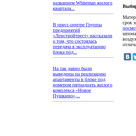
названием Whiteman жилого
Выбир
квартала...
Матер
срок 
В пресс-центре Группы
посмо
предприятий
шпона
«Ленстройтрест» рассказали
возду
о том, что состоялась
отлич
передача в эксплуатацию
блока под...
На так давно были
выведены на реализацию
апартаменты в блоке под
номером пятнадцать жилого
комплекса «Новое
Пушкино»,...