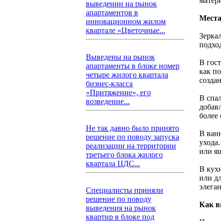
матер
выведении на рынок
апартаментов в
Места
инновационном жилом
квартале «Цветочные...
Зерка
подход
Выведены на рынок
В гос
апартаменты в блоке номер
как по
четыре жилого квартала
создан
бизнес-класса
«Притяжение», его
В спа
возведение...
добавл
более
Не так давно было принято
В ван
решение по поводу запуска
ухода.
реализации на территории
или я
третьего блока жилого
квартала ЦДС...
В кух
или дл
элега
Специалисты приняли
решение по поводу
Как в
выведения на рынок
квартир в блоке под