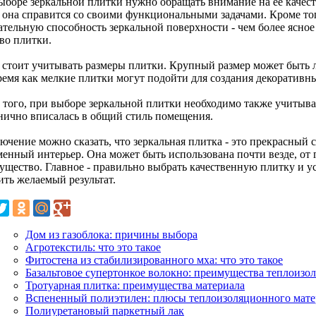
ыборе зеркальной плитки нужно обращать внимание на ее качест
 она справится со своими функциональными задачами. Кроме тог
ательную способность зеркальной поверхности - чем более ясное
во плитки.
 стоит учитывать размеры плитки. Крупный размер может быть 
время как мелкие плитки могут подойти для создания декоративн
 того, при выборе зеркальной плитки необходимо также учитыва
нично вписалась в общий стиль помещения.
ючение можно сказать, что зеркальная плитка - это прекрасный с
менный интерьер. Она может быть использована почти везде, от 
ущество. Главное - правильно выбрать качественную плитку и у
ить желаемый результат.
Дом из газоблока: причины выбора
Агротекстиль: что это такое
Фитостена из стабилизированного мха: что это такое
Базальтовое супертонкое волокно: преимущества теплоизо
Тротуарная плитка: преимущества материала
Вспененный полиэтилен: плюсы теплоизоляционного мате
Полиуретановый паркетный лак