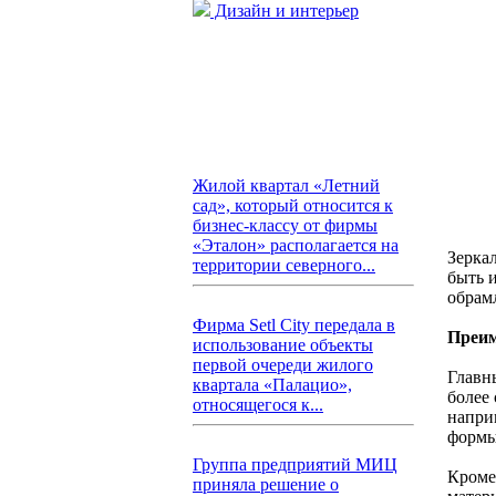
Дизайн и интерьер
Жилой квартал «Летний
сад», который относится к
бизнес-классу от фирмы
«Эталон» располагается на
Зеркал
территории северного...
быть 
обрамл
Фирма Setl City передала в
Преим
использование объекты
первой очереди жилого
Главн
квартала «Палацио»,
более
относящегося к...
напри
формы
Группа предприятий МИЦ
Кроме 
приняла решение о