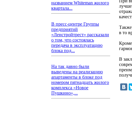
При в
названием Whiteman жилого
лучше
квартала...
отраж
качест
В пресс-центре Группы
Также
предприятий
в то 
«Ленстройтрест» рассказали
о том, что состоялась
Кроме
передача в эксплуатацию
гармо
блока под...
В закл
совре
На так давно были
преим
выведены на реализацию
получ
апартаменты в блоке под
номером пятнадцать жилого
комплекса «Новое
Пушкино»,...