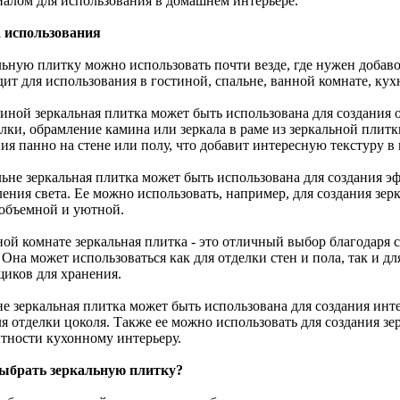
иалом для использования в домашнем интерьере.
 использования
льную плитку можно использовать почти везде, где нужен добаво
ит для использования в гостиной, спальне, ванной комнате, кух
тиной зеркальная плитка может быть использована для создания 
лки, обрамление камина или зеркала в раме из зеркальной плитк
ия панно на стене или полу, что добавит интересную текстуру в 
льне зеркальная плитка может быть использована для создания э
ения света. Ее можно использовать, например, для создания зерк
 объемной и уютной.
ной комнате зеркальная плитка - это отличный выбор благодаря 
 Она может использоваться как для отделки стен и пола, так и д
щиков для хранения.
не зеркальная плитка может быть использована для создания ин
я отделки цоколя. Также ее можно использовать для создания зе
нтности кухонному интерьеру.
ыбрать зеркальную плитку?