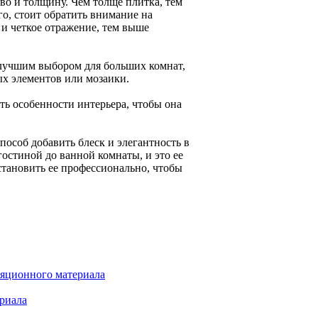
во и толщину. Чем толще плитка, тем
о, стоит обратить внимание на
 и четкое отражение, тем выше
лучшим выбором для больших комнат,
ых элементов или мозаики.
ть особенности интерьера, чтобы она
пособ добавить блеск и элегантность в
гостиной до ванной комнаты, и это ее
становить ее профессионально, чтобы
ляционного материала
риала