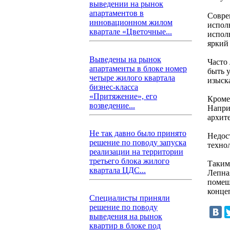
выведении на рынок
апартаментов в
Совре
инновационном жилом
испол
квартале «Цветочные...
исполь
яркий
Выведены на рынок
Часто
апартаменты в блоке номер
быть у
четыре жилого квартала
изыск
бизнес-класса
«Притяжение», его
Кроме
возведение...
Напри
архит
Не так давно было принято
Недос
решение по поводу запуска
технол
реализации на территории
третьего блока жилого
Таким
квартала ЦДС...
Лепна
помещ
конце
Специалисты приняли
решение по поводу
выведения на рынок
квартир в блоке под