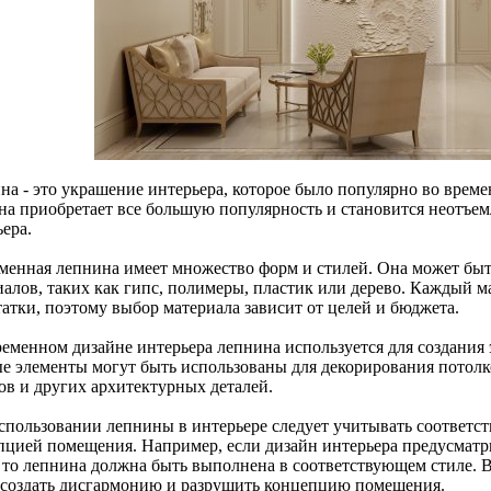
на - это украшение интерьера, которое было популярно во време
на приобретает все большую популярность и становится неотъе
ера.
менная лепнина имеет множество форм и стилей. Она может бы
иалов, таких как гипс, полимеры, пластик или дерево. Каждый м
татки, поэтому выбор материала зависит от целей и бюджета.
ременном дизайне интерьера лепнина используется для создания
е элементы могут быть использованы для декорирования потолк
ов и других архитектурных деталей.
спользовании лепнины в интерьере следует учитывать соответст
пцией помещения. Например, если дизайн интерьера предусматр
, то лепнина должна быть выполнена в соответствующем стиле. 
 создать дисгармонию и разрушить концепцию помещения.