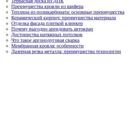
Террасная доска из ДПК
Преимущества кровли из шифера
Теплица из поликарбоната: основные преимущества
Керамический кирпич: преимущества материала
Отделка фасада плиткой клинкер
Почему выгодно арендовать автокран
Достоинства натяжных потолков
Что такое аргонодуговая сварка
Мембранная кровля: особенности
Лазерная резка металла: преимущества технологии