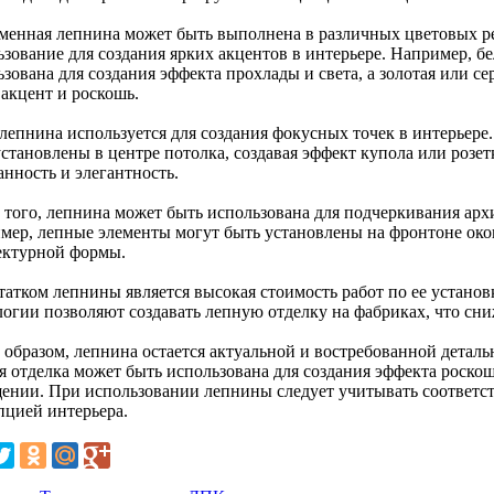
менная лепнина может быть выполнена в различных цветовых ре
ьзование для создания ярких акцентов в интерьере. Например, б
зована для создания эффекта прохлады и света, а золотая или с
 акцент и роскошь.
 лепнина используется для создания фокусных точек в интерьере
становлены в центре потолка, создавая эффект купола или розет
анность и элегантность.
 того, лепнина может быть использована для подчеркивания ар
мер, лепные элементы могут быть установлены на фронтоне око
ектурной формы.
татком лепнины является высокая стоимость работ по ее установ
огии позволяют создавать лепную отделку на фабриках, что сниж
 образом, лепнина остается актуальной и востребованной деталь
я отделка может быть использована для создания эффекта роскош
ении. При использовании лепнины следует учитывать соответст
пцией интерьера.