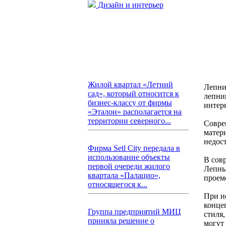
Дизайн и интерьер
Жилой квартал «Летний
Лепни
сад», который относится к
лепни
бизнес-классу от фирмы
интерь
«Эталон» располагается на
территории северного...
Совре
матер
недос
Фирма Setl City передала в
использование объекты
В сов
первой очереди жилого
Лепны
квартала «Палацио»,
проем
относящегося к...
При и
конце
Группа предприятий МИЦ
стиля
приняла решение о
могут