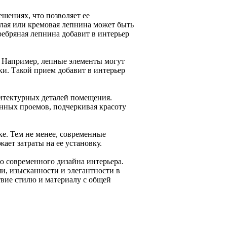
шениях, что позволяет ее
елая или кремовая лепнина может быть
еребряная лепнина добавит в интерьер
. Например, лепные элементы могут
ки. Такой прием добавит в интерьер
хитектурных деталей помещения.
нных проемов, подчеркивая красоту
ке. Тем не менее, современные
ает затраты на ее установку.
ю современного дизайна интерьера.
и, изысканности и элегантности в
вие стилю и материалу с общей