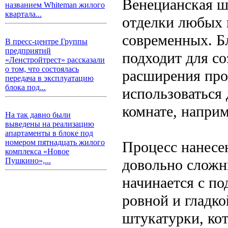
Венецианская ш
названием Whiteman жилого
квартала...
отделки любых 
современных. Бл
В пресс-центре Группы
предприятий
подходит для с
«Ленстройтрест» рассказали
о том, что состоялась
расширения про
передача в эксплуатацию
блока под...
использоваться 
комнате, наприм
На так давно были
выведены на реализацию
апартаменты в блоке под
номером пятнадцать жилого
Процесс нанесе
комплекса «Новое
довольно сложн
Пушкино»,...
начинается с по
ровной и гладко
штукатурки, ко