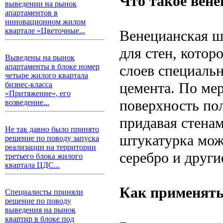
Что такое вен
выведении на рынок
апартаментов в
инновационном жилом
квартале «Цветочные...
Венецианская ш
для стен, котор
Выведены на рынок
слоев специальн
апартаменты в блоке номер
четыре жилого квартала
цемента. По ме
бизнес-класса
«Притяжение», его
поверхность пол
возведение...
придавая стена
Не так давно было принято
штукатурка мож
решение по поводу запуска
реализации на территории
серебро и други
третьего блока жилого
квартала ЦДС...
Как применять
Специалисты приняли
решение по поводу
выведения на рынок
квартир в блоке под