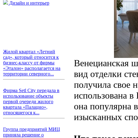
Дизайн и интерьер
Жилой квартал «Летний
сад», который относится к
Венецианская ш
бизнес-классу от фирмы
«Эталон» располагается на
вид отделки сте
территории северного...
получила свое н
Фирма Setl City передала в
использована в 
использование объекты
первой очереди жилого
она популярна в
квартала «Палацио»,
относящегося к...
изысканных спо
Группа предприятий МИЦ
приняла решение о