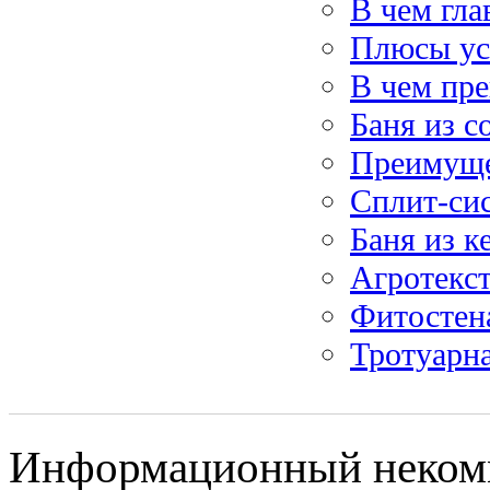
В чем гл
Плюсы ус
В чем пре
Баня из с
Преимуще
Сплит-си
Баня из к
Агротекст
Фитостена
Тротуарна
Информационный некомм