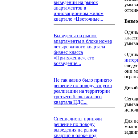
выведении на рынок
умыва
апартаментов в
оттен
инновационном жилом
квартале «Цветочные...
Возм
Одним
Выведены на рынок
класс
апартаменты в блоке номер
умыва
четыре жилого квартала
бизнес-класса
Одним
«Притяжение», его
интер
возведение...
следу
они м
огран
Не так давно было принято
решение по поводу запуска
Дизай
реализации на территории
третьего блока жилого
Сегодн
квартала ЦДС...
умыва
испол
Специалисты приняли
Для н
решение по поводу
можно
выведения на рынок
задвиг
квартир в блоке под