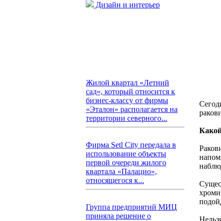
Дизайн и интерьер
Жилой квартал «Летний
сад», который относится к
бизнес-классу от фирмы
Сегод
«Эталон» располагается на
ракови
территории северного...
Какой
Фирма Setl City передала в
Ракови
использование объекты
напом
первой очереди жилого
наблю
квартала «Палацио»,
относящегося к...
Сущес
хроми
подой
Группа предприятий МИЦ
приняла решение о
Нельзя