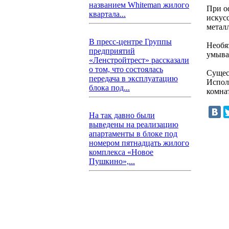
названием Whiteman жилого
При о
квартала...
искус
метал
В пресс-центре Группы
Необя
предприятий
умыва
«Ленстройтрест» рассказали
о том, что состоялась
Сущес
передача в эксплуатацию
Испол
блока под...
комна
На так давно были
выведены на реализацию
апартаменты в блоке под
номером пятнадцать жилого
комплекса «Новое
Пушкино»,...