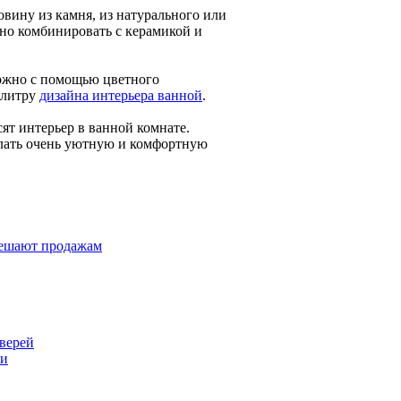
вину из камня, из натурального или
жно комбинировать с керамикой и
можно с помощью цветного
алитру
дизайна интерьера ванной
.
ят интерьер в ванной комнате.
лать очень уютную и комфортную
мешают продажам
верей
ии