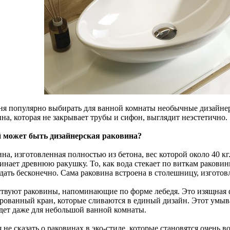
ня популярно выбирать для ванной комнаты необычные дизайне
на, которая не закрывает трубы и сифон, выглядит неэстетично.
 может быть дизайнерская раковина?
на, изготовленная полностью из бетона, вес которой около 40 кг
инает древнюю ракушку. То, как вода стекает по виткам раковин
дать бесконечно. Сама раковина встроена в столешницу, изготов
твуют раковины, напоминающие по форме лебедя. Это изящная
рованный кран, которые сливаются в единый дизайн. Этот умыв
дет даже для небольшой ванной комнаты.
 не сказать о раковинах в эко-стиле, которые становятся очень 