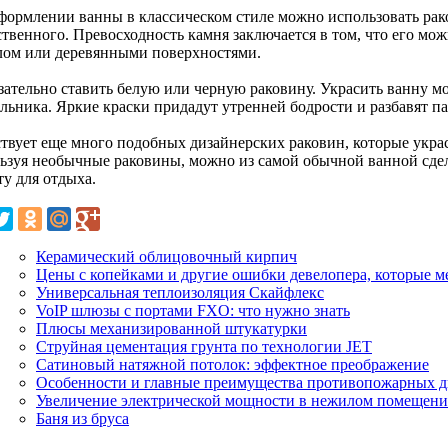
формлении ванны в классическом стиле можно использовать рако
ственного. Превосходность камня заключается в том, что его мо
лом или деревянными поверхностями.
зательно ставить белую или черную раковину. Украсить ванну 
льника. Яркие краски придадут утренней бодрости и разбавят п
твует еще много подобных дизайнерских раковин, которые украс
ьзуя необычные раковины, можно из самой обычной ванной сде
ту для отдыха.
Керамический облицовочный кирпич
Цены с копейками и другие ошибки девелопера, которые 
Универсальная теплоизоляция Скайфлекс
VoIP шлюзы с портами FXO: что нужно знать
Плюсы механизированной штукатурки
Струйная цементация грунта по технологии JET
Сатиновый натяжной потолок: эффектное преображение
Особенности и главные преимущества противопожарных д
Увеличение электрической мощности в нежилом помещен
Баня из бруса