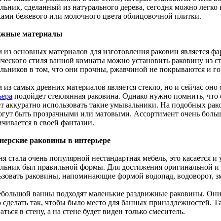
льник, сделанный из натурального дерева, сегодня можно легко 
ками бежевого или молочного цвета облицовочной плитки.
ожные материалы
 из основных материалов для изготовления раковин является фа
ического стиля ванной комнаты можно установить раковину из с
льников в том, что они прочны, ржавчиной не покрываются и гор
 из самых древних материалов является стекло, но и сейчас оно
ьера
подойдет стеклянная раковина. Однако нужно помнить, что 
ет аккуратно использовать такие умывальники. На подобных рак
огут быть прозрачными или матовыми. Ассортимент очень боль
ичивается в своей фантазии.
нерские раковины в интерьере
я стала очень популярной нестандартная мебель, это касается и
льник был правильной формы. Для достижения оригинальной и
ьзовать раковины, напоминающие формой водопад, водоворот, з
ебольшой ванны подходят маленькие раздвижные раковины. Они
 сделать так, чтобы было место для банных принадлежностей. 
аться в стену, а на стене будет виден только смеситель.