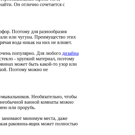
найти. Он отлично сочетается с
рфор. Поэтому для разнообразия
тали или чугуна. Преимущество этих
ячая вода никак на них не влияет.
 очень популярно. Для любого
дизайна
стекло - хрупкий материал, поэтому
овинах может быть какой-то узор или
шой. Поэтому можно не
 умывальников. Необязательно, чтобы
 необычной ванной комнаты можно
мею или прорубь.
 занимают минимум места, даже
Такая раковина-ящик может полностью