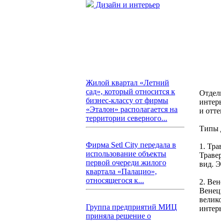
Дизайн и интерьер
Жилой квартал «Летний
сад», который относится к
Отдел
бизнес-классу от фирмы
интер
«Эталон» располагается на
и отт
территории северного...
Типы 
Фирма Setl City передала в
1. Тр
использование объекты
Траве
первой очереди жилого
вид. 
квартала «Палацио»,
относящегося к...
2. Ве
Венец
велик
Группа предприятий МИЦ
интерь
приняла решение о