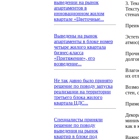
выведении на рынок
3. Те
апартаментов в
Текст
инновационном жилом
стена
квартале «Цветочные...
Преим
Выведены на рынок
Эстет
апартаменты в блоке номер
атмос
четыре жилого квартала
бизнес-класса
Прочн
«Притяжение», его
долго
возведение...
Влаго
их от
Не так давно было принято
решение по поводу запуска
Возмо
реализации на территории
стен, 
третьего блока жилого
квартала ЦДС...
Приме
Декор
Специалисты приняли
миним
решение по поводу
как в 
выведения на рынок
квартир в блоке под
Важно