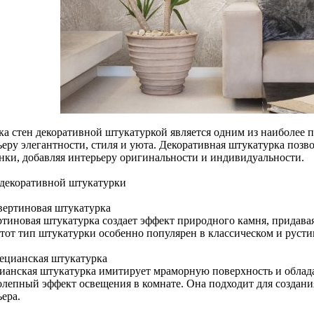
ка стен декоративной штукатуркой является одним из наиболее
ьеру элегантности, стиля и уюта. Декоративная штукатурка позво
енки, добавляя интерьеру оригинальности и индивидуальности.
декоративной штукатурки
авертиновая штукатурка
ртиновая штукатурка создает эффект природного камня, придав
Этот тип штукатурки особенно популярен в классическом и русти
нецианская штукатурка
ианская штукатурка имитирует мраморную поверхность и облада
олепный эффект освещения в комнате. Она подходит для создан
ера.