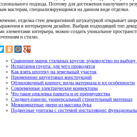
ссионального подхода. Поэтому для достижения наилучшего резу
ым мастерам, специализирующимся на данном виде отделки.
лючение, отделка стен декоративной штукатуркой открывает шир
ыражения в интерьерном дизайне. Выбрав подходящий тип декор
ми элементами интерьера, можно создать уникальное пространс
очтениям и стилю.
Сравнение марок стальных кругов: руководство по выбору
Испытания грунта: для чего проводятся
Как взять ипотеку на земельный участок
Применение шпунтовых конструкций
Облицовочный кирпич: виды материала и их особенности
Современные электрические конвекторы
Что такое циклевка паркета и ее преимущества
Сэндвич-панели: универсальный строительный материал
Межкомнатные двери из массива бука
Подвесные унитазы с системой инсталляции: функциональ