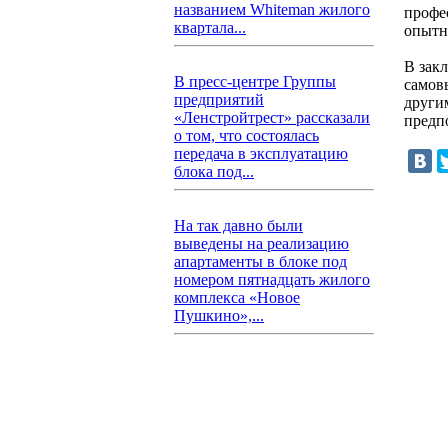
названием Whiteman жилого
профе
квартала...
опытн
В зак
В пресс-центре Группы
самов
предприятий
други
«Ленстройтрест» рассказали
предп
о том, что состоялась
передача в эксплуатацию
блока под...
На так давно были
выведены на реализацию
апартаменты в блоке под
номером пятнадцать жилого
комплекса «Новое
Пушкино»,...