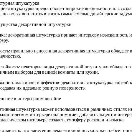
кстурная штукатурка
урная штукатурка предоставляет широкие возможности для созда
х, позволяя воплотить в жизнь самые смелые дизайнерские задум
ущества декоративной штукатурки
ика: декоративная штукатурка придает интерьеру изысканность 
феру.
ость: правильно нанесенная декоративная штукатурка обладает 
вечностью.
стойкость: некоторые виды декоративной штукатурки обладают с
личным выбором для ванной комнаты или кухни.
жность маскировки дефектов: декоративная штукатурка способн
создавая их идеально ровную поверхность.
нение в интерьерном дизайне
ативная штукатурка может использоваться в различных стилях и
алистическом интерьере она помогает добавить акцент и интере
классическом интерьере создает атмосферу роскоши и изыска.
 отметить, что нанесение декоративной штукатурки требует оп