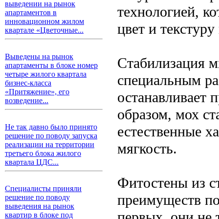
выведении на рынок
технологией, ко
апартаментов в
инновационном жилом
цвет и текстуру
квартале «Цветочные...
Выведены на рынок
Стабилизация мх
апартаменты в блоке номер
четыре жилого квартала
специальным ра
бизнес-класса
«Притяжение», его
останавливает 
возведение...
образом, мох ст
Не так давно было принято
естественные ха
решение по поводу запуска
мягкость.
реализации на территории
третьего блока жилого
квартала ЦДС...
Фитостены из с
Специалисты приняли
преимуществ по
решение по поводу
выведения на рынок
первых, они не 
квартир в блоке под