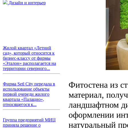
Дизайн и интерьер
Жилой квартал «Летний
сад», который относится к
бизнес-классу от фирмы
«Эталон» располагается на
территории северного...
Фитостена из ст
Фирма Setl City передала в
использование объекты
материал, полу
первой очереди жилого
квартала «Палацио»,
ландшафтном ди
относящегося к...
оформлении инт
Группа предприятий МИЦ
натуральный пр
приняла решение о