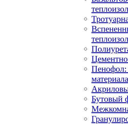
теплоизо
Тротуарна
Вспененн
теплоизо
Полиурет
Цементно
Пенофол:
материал
Акриловы
Бутовый 
Межкомна
Гранулир