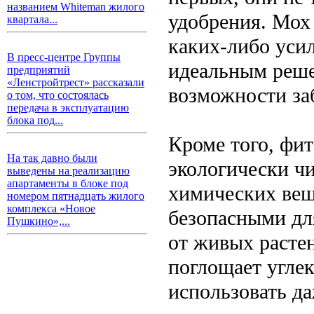
названием Whiteman жилого
удобрения. Мох
квартала...
каких-либо усил
В пресс-центре Группы
идеальным реше
предприятий
«Ленстройтрест» рассказали
возможности за
о том, что состоялась
передача в эксплуатацию
блока под...
Кроме того, фи
На так давно были
экологически ч
выведены на реализацию
апартаменты в блоке под
химических веще
номером пятнадцать жилого
комплекса «Новое
безопасными дл
Пушкино»,...
от живых расте
поглощает углек
использовать д