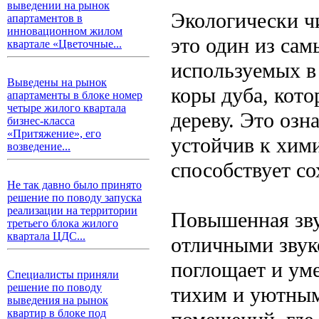
выведении на рынок
Экологически ч
апартаментов в
инновационном жилом
это один из сам
квартале «Цветочные...
используемых в 
Выведены на рынок
коры дуба, кото
апартаменты в блоке номер
четыре жилого квартала
дереву. Это озн
бизнес-класса
«Притяжение», его
устойчив к хим
возведение...
способствует со
Не так давно было принято
решение по поводу запуска
реализации на территории
Повышенная зву
третьего блока жилого
квартала ЦДС...
отличными звук
поглощает и ум
Специалисты приняли
решение по поводу
тихим и уютным
выведения на рынок
квартир в блоке под