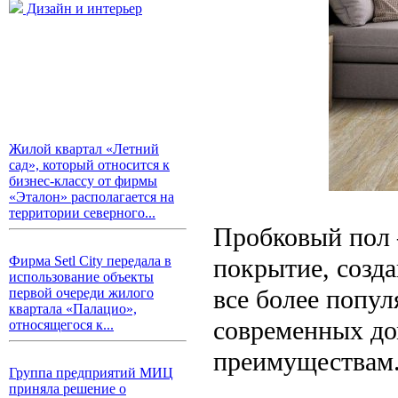
Дизайн и интерьер
Жилой квартал «Летний
сад», который относится к
бизнес-классу от фирмы
«Эталон» располагается на
территории северного...
Пробковый пол 
покрытие, созда
Фирма Setl City передала в
использование объекты
все более попу
первой очереди жилого
квартала «Палацио»,
современных дом
относящегося к...
преимуществам
Группа предприятий МИЦ
приняла решение о