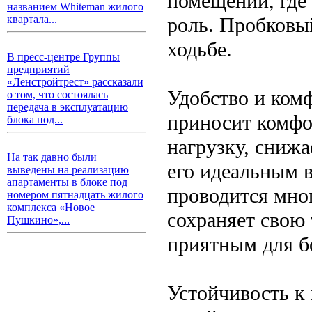
помещений, где
названием Whiteman жилого
роль. Пробковы
квартала...
ходьбе.
В пресс-центре Группы
предприятий
«Ленстройтрест» рассказали
Удобство и ком
о том, что состоялась
передача в эксплуатацию
приносит комфо
блока под...
нагрузку, снижа
На так давно были
его идеальным 
выведены на реализацию
апартаменты в блоке под
проводится мно
номером пятнадцать жилого
комплекса «Новое
сохраняет свою 
Пушкино»,...
приятным для б
Устойчивость к