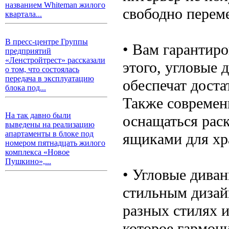
названием Whiteman жилого
свободно перем
квартала...
В пресс-центре Группы
• Вам гарантир
предприятий
«Ленстройтрест» рассказали
этого, угловые
о том, что состоялась
передача в эксплуатацию
обеспечат доста
блока под...
Также современ
На так давно были
оснащаться рас
выведены на реализацию
апартаменты в блоке под
ящиками для хр
номером пятнадцать жилого
комплекса «Новое
Пушкино»,...
• Угловые дива
стильным дизай
разных стилях и
которое гармон