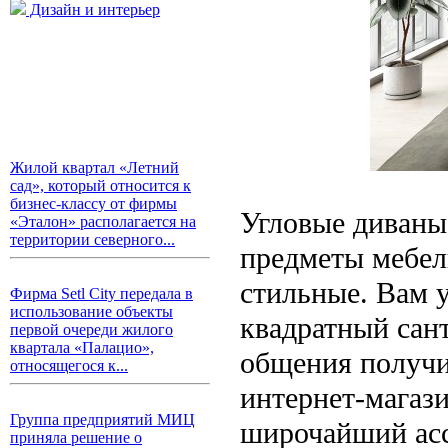
Дизайн и интерьер
Жилой квартал «Летний
сад», который относится к
бизнес-классу от фирмы
Угловые диваны
«Эталон» располагается на
территории северного...
предметы мебел
стильные. Вам 
Фирма Setl City передала в
использование объекты
квадратный сант
первой очереди жилого
квартала «Палацио»,
общения получи
относящегося к...
интернет-магаз
Группа предприятий МИЦ
широчайший асс
приняла решение о