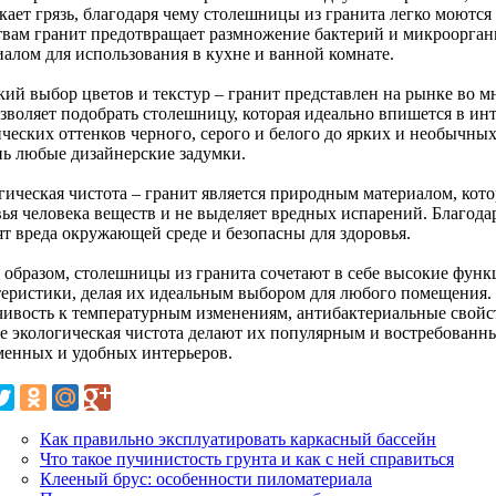
кает грязь, благодаря чему столешницы из гранита легко моются
твам гранит предотвращает размножение бактерий и микрооргани
иалом для использования в кухне и ванной комнате.
ий выбор цветов и текстур – гранит представлен на рынке во м
озволяет подобрать столешницу, которая идеально впишется в и
ческих оттенков черного, серого и белого до ярких и необычных
нь любые дизайнерские задумки.
гическая чистота – гранит является природным материалом, кот
вья человека веществ и не выделяет вредных испарений. Благода
ят вреда окружающей среде и безопасны для здоровья.
 образом, столешницы из гранита сочетают в себе высокие фун
теристики, делая их идеальным выбором для любого помещения. 
чивость к температурным изменениям, антибактериальные свойст
же экологическая чистота делают их популярным и востребованн
менных и удобных интерьеров.
Как правильно эксплуатировать каркасный бассейн
Что такое пучинистость грунта и как с ней справиться
Клееный брус: особенности пиломатериала