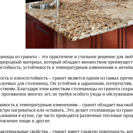
шницы из гранита – это практичное и стильное решение для лю
 природный материал, который обладает множеством преимуществ
остойкость, устойчивость к температурным изменениям и антиба
ость и износостойкость – гранит является одним из самых проч
ьзуемых для столешниц. Он устойчив к царапинам, потертостям,
йствиям. Благодаря этим качествам столешницы из гранита сох
 протяжении многих лет, не требуя особого ухода и обслуживани
чивость к температурным изменениям – гранит обладает высокой
ыстро нагреваться или остывать. Это делает столешницы из гра
зования в кухне, где часто проводятся различные тепловые проц
товление пищи и другие.
актериальные свойства – гранит имеет гладкую поверхность, кот