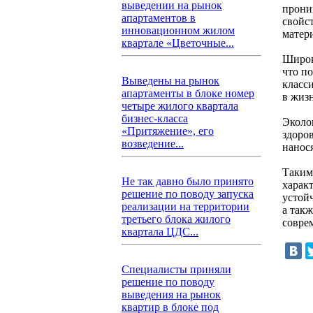
выведении на рынок
прони
апартаментов в
свойс
инновационном жилом
матер
квартале «Цветочные...
Широк
что п
Выведены на рынок
класси
апартаменты в блоке номер
в жиз
четыре жилого квартала
бизнес-класса
Эколо
«Притяжение», его
здоро
возведение...
нанос
Таким
Не так давно было принято
харак
решение по поводу запуска
устой
реализации на территории
а так
третьего блока жилого
совре
квартала ЦДС...
Специалисты приняли
решение по поводу
выведения на рынок
квартир в блоке под