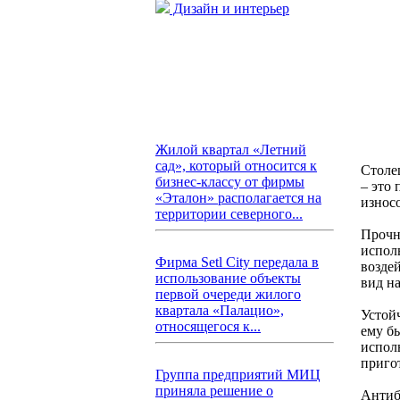
Дизайн и интерьер
Жилой квартал «Летний
сад», который относится к
Столе
бизнес-классу от фирмы
– это
«Эталон» располагается на
износ
территории северного...
Прочн
испол
Фирма Setl City передала в
возде
использование объекты
вид на
первой очереди жилого
квартала «Палацио»,
Устой
относящегося к...
ему б
исполь
приго
Группа предприятий МИЦ
приняла решение о
Антиб