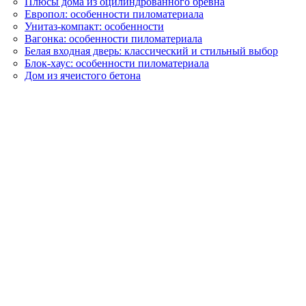
Плюсы дома из оцилиндрованного бревна
Европол: особенности пиломатериала
Унитаз-компакт: особенности
Вагонка: особенности пиломатериала
Белая входная дверь: классический и стильный выбор
Блок-хаус: особенности пиломатериала
Дом из ячеистого бетона