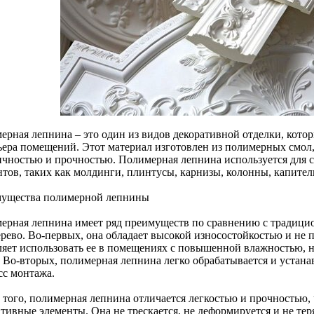
ерная лепнина – это один из видов декоративной отделки, кото
ьера помещений. Этот материал изготовлен из полимерных смол
ичностью и прочностью. Полимерная лепнина используется для 
тов, таких как молдинги, плинтусы, карнизы, колонны, капители
ущества полимерной лепнины
ерная лепнина имеет ряд преимуществ по сравнению с традици
ерево. Во-первых, она обладает высокой износостойкостью и не 
ляет использовать ее в помещениях с повышенной влажностью, н
. Во-вторых, полимерная лепнина легко обрабатывается и устана
сс монтажа.
 того, полимерная лепнина отличается легкостью и прочностью, 
тивные элементы. Она не трескается, не деформируется и не тер