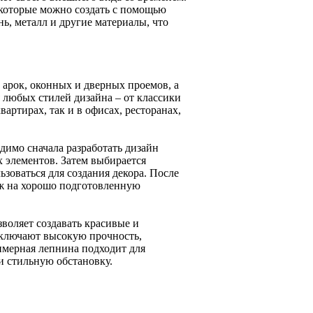
 которые можно создать с помощью
ь, металл и другие материалы, что
 арок, оконных и дверных проемов, а
 любых стилей дизайна – от классики
артирах, так и в офисах, ресторанах,
имо сначала разработать дизайн
х элементов. Затем выбирается
зоваться для создания декора. После
аж на хорошо подготовленную
воляет создавать красивые и
включают высокую прочность,
имерная лепнина подходит для
и стильную обстановку.