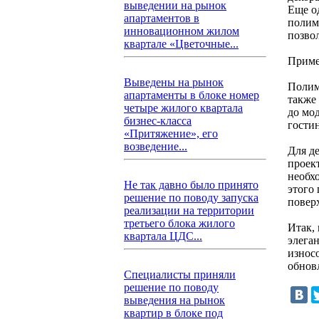
выведении на рынок
Еще о
апартаментов в
полим
инновационном жилом
позво
квартале «Цветочные...
Приме
Выведены на рынок
Полим
апартаменты в блоке номер
также
четыре жилого квартала
до мод
бизнес-класса
гости
«Притяжение», его
возведение...
Для д
проек
необх
Не так давно было принято
этого
решение по поводу запуска
повер
реализации на территории
третьего блока жилого
Итак,
квартала ЦДС...
элега
износ
обнов
Специалисты приняли
решение по поводу
выведения на рынок
квартир в блоке под