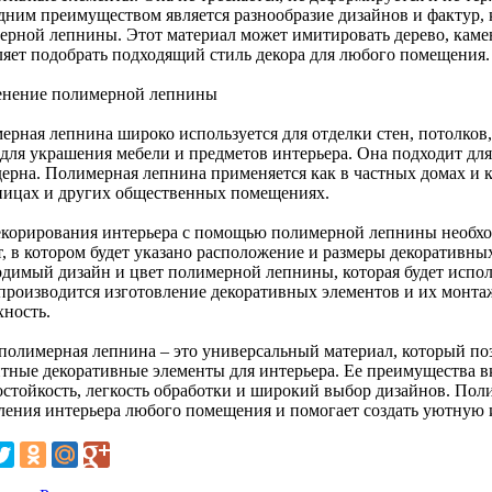
дним преимуществом является разнообразие дизайнов и фактур,
ерной лепнины. Этот материал может имитировать дерево, камен
ляет подобрать подходящий стиль декора для любого помещения.
нение полимерной лепнины
ерная лепнина широко используется для отделки стен, потолков,
 для украшения мебели и предметов интерьера. Она подходит для
ерна. Полимерная лепнина применяется как в частных домах и кв
ницах и других общественных помещениях.
екорирования интерьера с помощью полимерной лепнины необход
т, в котором будет указано расположение и размеры декоративны
одимый дизайн и цвет полимерной лепнины, которая будет исполь
 производится изготовление декоративных элементов и их монт
хность.
 полимерная лепнина – это универсальный материал, который поз
нтные декоративные элементы для интерьера. Ее преимущества 
остойкость, легкость обработки и широкий выбор дизайнов. Пол
ления интерьера любого помещения и помогает создать уютную 