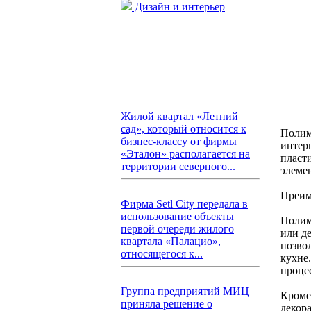
Дизайн и интерьер
Жилой квартал «Летний
сад», который относится к
Полим
бизнес-классу от фирмы
интер
«Эталон» располагается на
пласт
территории северного...
элемен
Преим
Фирма Setl City передала в
использование объекты
Полим
первой очереди жилого
или д
квартала «Палацио»,
позво
относящегося к...
кухне
проце
Группа предприятий МИЦ
Кроме
приняла решение о
декора