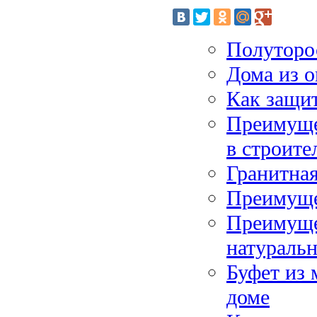
Полуторос
Дома из 
Как защит
Преимуще
в строите
Гранитная
Преимуще
Преимуще
натураль
Буфет из 
доме