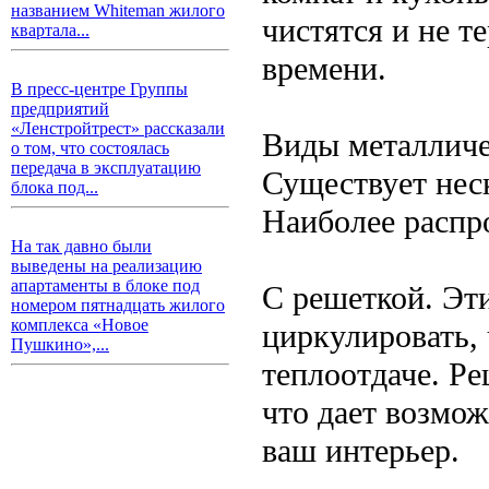
названием Whiteman жилого
чистятся и не т
квартала...
времени.
В пресс-центре Группы
предприятий
«Ленстройтрест» рассказали
Виды металличе
о том, что состоялась
передача в эксплуатацию
Существует нес
блока под...
Наиболее распр
На так давно были
выведены на реализацию
апартаменты в блоке под
С решеткой. Эт
номером пятнадцать жилого
комплекса «Новое
циркулировать,
Пушкино»,...
теплоотдаче. Р
что дает возмо
ваш интерьер.