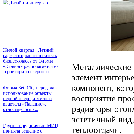
Дизайн и интерьер
Жилой квартал «Летний
сад», который относится к
бизнес-классу от фирмы
Металлические 
«Эталон» располагается на
территории северного...
элемент интерь
компонент, кот
Фирма Setl City передала в
использование объекты
восприятие про
первой очереди жилого
квартала «Палацио»,
радиаторы отоп
относящегося к...
эстетичный вид
Группа предприятий МИЦ
теплоотдачи.
приняла решение о