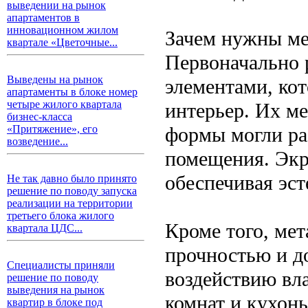
выведении на рынок
апартаментов в
инновационном жилом
Зачем нужны ме
квартале «Цветочные...
Первоначально 
Выведены на рынок
элементами, кот
апартаменты в блоке номер
четыре жилого квартала
интерьер. Их м
бизнес-класса
формы могли ра
«Притяжение», его
возведение...
помещения. Экр
обеспечивая эс
Не так давно было принято
решение по поводу запуска
реализации на территории
третьего блока жилого
Кроме того, ме
квартала ЦДС...
прочностью и д
Специалисты приняли
воздействию вл
решение по поводу
выведения на рынок
комнат и кухон
квартир в блоке под