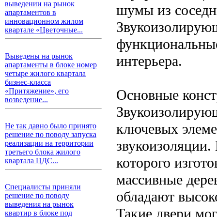
выведении на рынок
шумы из соседн
апартаментов в
инновационном жилом
Звукоизолирующ
квартале «Цветочные...
функциональные
Выведены на рынок
интерьера.
апартаменты в блоке номер
четыре жилого квартала
бизнес-класса
Основные конст
«Притяжение», его
возведение...
Звукоизолирующ
ключевых элеме
Не так давно было принято
решение по поводу запуска
звукоизоляции. 
реализации на территории
третьего блока жилого
которого изгото
квартала ЦДС...
массивные дере
Специалисты приняли
обладают высок
решение по поводу
выведения на рынок
Такие двери мог
квартир в блоке под