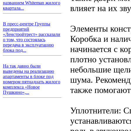
названием Whiteman жилого
влияет на их з
квартала...
В пресс-центре Группы
Элементы конс
предприятий
«Ленстройтрест» рассказали
Коробка и нали
о том, что состоялась
передача в эксплуатацию
начинается с к
блока под...
плотно установ
На так давно были
небольшие щели
выведены на реализацию
апартаменты в блоке под
шума. Рекоменд
номером пятнадцать жилого
комплекса «Новое
также помогают
Пушкино»,...
Уплотнители: С
устанавливаютс
роль в звукоиз