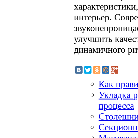
характеристики
интерьер. Совр
звуконепроница
улучшить качест
динамичного ри
Как прав
Укладка р
процесса
Столешни
Секционн
Магнезиа