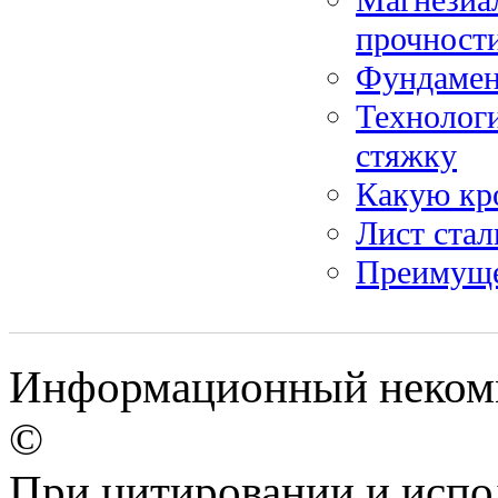
прочности
Фундамен
Технологи
стяжку
Какую кр
Лист ста
Преимуще
Информационный некомм
©
При цитировании и испо