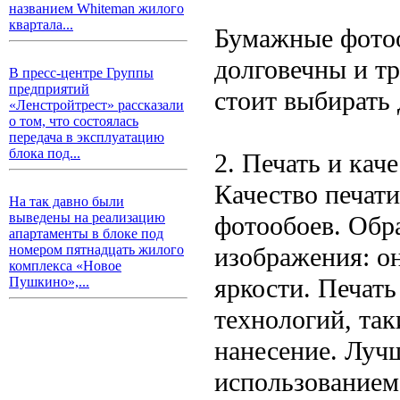
названием Whiteman жилого
квартала...
Бумажные фотоо
долговечны и т
В пресс-центре Группы
предприятий
стоит выбирать
«Ленстройтрест» рассказали
о том, что состоялась
передача в эксплуатацию
блока под...
2. Печать и кач
Качество печат
На так давно были
выведены на реализацию
фотообоев. Обр
апартаменты в блоке под
изображения: о
номером пятнадцать жилого
комплекса «Новое
яркости. Печат
Пушкино»,...
технологий, так
нанесение. Луч
использованием