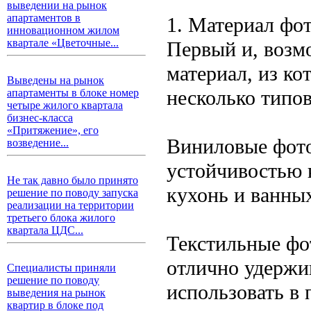
выведении на рынок
апартаментов в
1. Материал фо
инновационном жилом
квартале «Цветочные...
Первый и, возм
материал, из ко
Выведены на рынок
несколько типов
апартаменты в блоке номер
четыре жилого квартала
бизнес-класса
«Притяжение», его
Виниловые фото
возведение...
устойчивостью к
Не так давно было принято
кухонь и ванных
решение по поводу запуска
реализации на территории
третьего блока жилого
квартала ЦДС...
Текстильные фо
отлично удержи
Специалисты приняли
решение по поводу
использовать в
выведения на рынок
квартир в блоке под