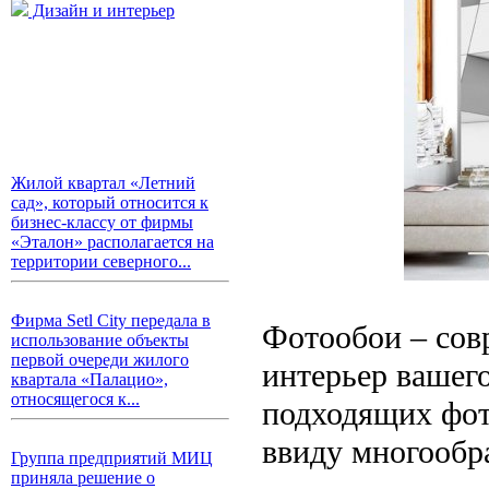
Дизайн и интерьер
Жилой квартал «Летний
сад», который относится к
бизнес-классу от фирмы
«Эталон» располагается на
территории северного...
Фирма Setl City передала в
Фотообои – сов
использование объекты
первой очереди жилого
интерьер вашег
квартала «Палацио»,
относящегося к...
подходящих фот
ввиду многообра
Группа предприятий МИЦ
приняла решение о