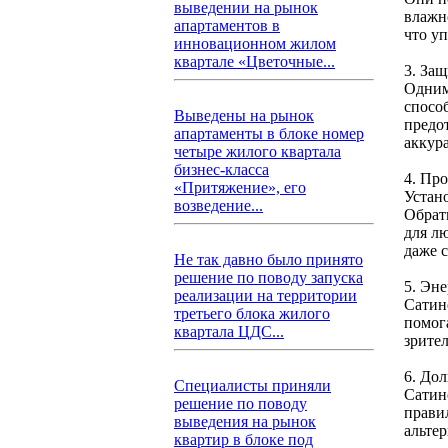
выведении на рынок
влажн
апартаментов в
что уп
инновационном жилом
квартале «Цветочные...
3. Защ
Одним
способ
Выведены на рынок
предо
апартаменты в блоке номер
аккур
четыре жилого квартала
бизнес-класса
4. Пр
«Притяжение», его
Устан
возведение...
Обрат
для л
даже 
Не так давно было принято
решение по поводу запуска
5. Эн
реализации на территории
Сатин
третьего блока жилого
помога
квартала ЦДС...
зрите
6. До
Специалисты приняли
Сатин
решение по поводу
правил
выведения на рынок
альте
квартир в блоке под