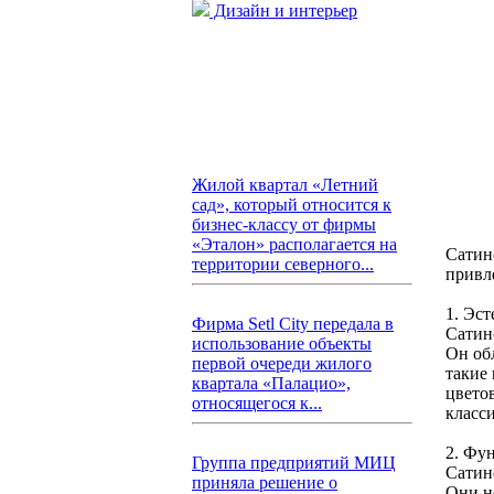
Дизайн и интерьер
Жилой квартал «Летний
сад», который относится к
бизнес-классу от фирмы
«Эталон» располагается на
Сатин
территории северного...
привл
1. Эст
Фирма Setl City передала в
Сатин
использование объекты
Он об
первой очереди жилого
такие 
квартала «Палацио»,
цвето
относящегося к...
класс
2. Фу
Группа предприятий МИЦ
Сатин
приняла решение о
Они не