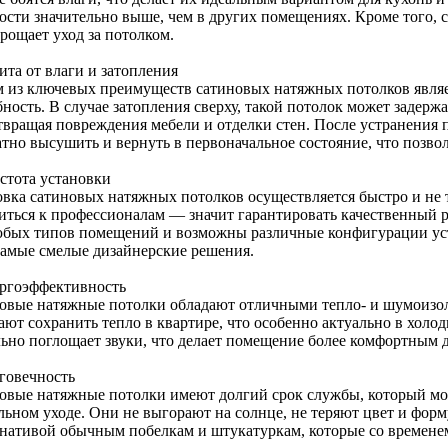
ости значительно выше, чем в других помещениях. Кроме того, с
рощает уход за потолком.
ита от влаги и затопления
 из ключевых преимуществ сатиновых натяжных потолков явля
ность. В случае затопления сверху, такой потолок может задерж
твращая повреждения мебели и отделки стен. После устранения
атно высушить и вернуть в первоначальное состояние, что позво
остота установки
овка сатиновых натяжных потолков осуществляется быстро и не т
иться к профессионалам — значит гарантировать качественный р
юбых типов помещений и возможны различные конфигурации уста
самые смелые дизайнерские решения.
ергоэффективность
овые натяжные потолки обладают отличными тепло- и шумоиз
ют сохранить тепло в квартире, что особенно актуально в холод
льно поглощает звуки, что делает помещение более комфортным 
лговечность
овые натяжные потолки имеют долгий срок службы, который мож
ьном уходе. Они не выгорают на солнце, не теряют цвет и форму
рнативой обычным побелкам и штукатуркам, которые со времене