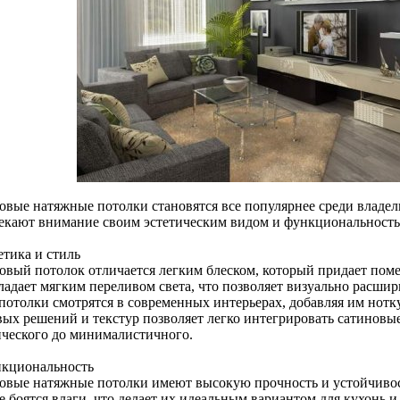
овые натяжные потолки становятся все популярнее среди владел
екают внимание своим эстетическим видом и функциональност
етика и стиль
овый потолок отличается легким блеском, который придает пом
ладает мягким переливом света, что позволяет визуально расши
потолки смотрятся в современных интерьерах, добавляя им нотку
вых решений и текстур позволяет легко интегрировать сатиновы
ического до минималистичного.
нкциональность
овые натяжные потолки имеют высокую прочность и устойчивос
 боятся влаги, что делает их идеальным вариантом для кухонь и