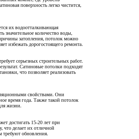
атиновая поверхность легко чистится,
ется их водоотталкивающая
ать значительное количество воды,
 причины затопления, потолок можно
ляет избежать дорогостоящего ремонта.
ребует серьезных строительных работ.
езультат. Сатиновые потолки подходят
новки, что позволяет реализовать
оляционными свойствами. Они
ное время года. Также такой потолок
для жизни.
ет достигать 15-20 лет при
, что делает их отличной
м требуют обновления.