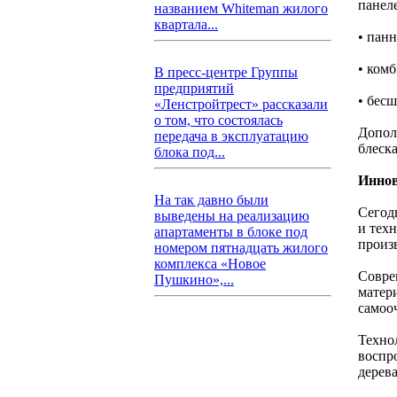
панел
названием Whiteman жилого
квартала...
• панн
• ком
В пресс-центре Группы
предприятий
• бес
«Ленстройтрест» рассказали
о том, что состоялась
Допол
передача в эксплуатацию
блеск
блока под...
Иннов
На так давно были
Сегод
выведены на реализацию
и тех
апартаменты в блоке под
произ
номером пятнадцать жилого
комплекса «Новое
Совре
Пушкино»,...
матер
самоо
Техно
воспр
дерева