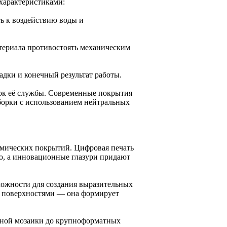
характеристиками:
ь к воздействию воды и
териала противостоять механическим
адки и конечный результат работы.
рок её службы. Современные покрытия
борки с использованием нейтральных
амических покрытий. Цифровая печать
ю, а инновационные глазури придают
ожности для создания выразительных
и поверхностями — она формирует
рной мозаики до крупноформатных