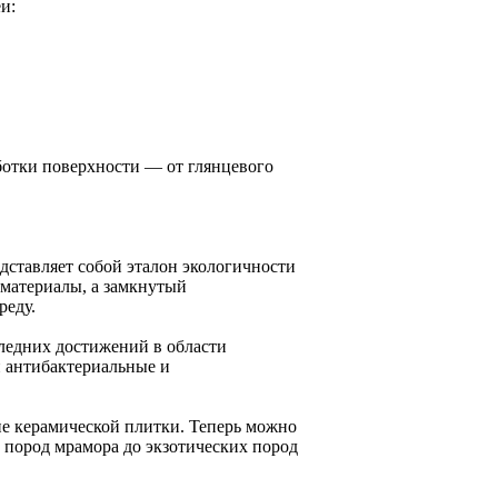
и:
отки поверхности — от глянцевого
едставляет собой эталон экологичности
 материалы, а замкнутый
реду.
ледних достижений в области
 антибактериальные и
не керамической плитки. Теперь можно
 пород мрамора до экзотических пород