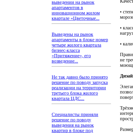
Качес
выведении на рынок
апартаментов в
• сте
инновационном жилом
мороз
квартале «Цветочные...
• кла
нагру
Выведены на рынок
апартаменты в блоке номер
• кал
четыре жилого квартала
бизнес-класса
Прави
«Притяжение», его
не тр
возведение...
моющи
Дизай
Не так давно было принято
решение по поводу запуска
Элега
реализации на территории
позво
третьего блока жилого
повер
квартала ЦДС...
Трёхм
интер
Специалисты приняли
простр
решение по поводу
выведения на рынок
Разме
квартир в блоке под