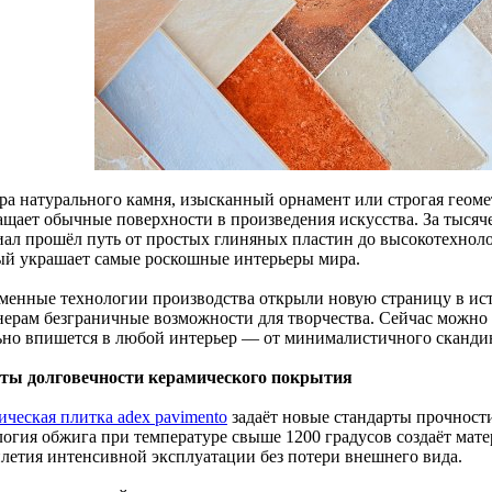
ра натурального камня, изысканный орнамент или строгая геом
ащает обычные поверхности в произведения искусства. За тысяче
иал прошёл путь от простых глиняных пластин до высокотехноло
ый украшает самые роскошные интерьеры мира.
менные технологии производства открыли новую страницу в ис
нерам безграничные возможности для творчества. Сейчас можно 
ьно впишется в любой интерьер — от минималистичного скандин
ты долговечности керамического покрытия
ическая плитка adex pavimento
задаёт новые стандарты прочност
логия обжига при температуре свыше 1200 градусов создаёт мат
илетия интенсивной эксплуатации без потери внешнего вида.