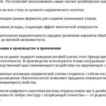
ей. Это позволяет реализовывать самые смелые дизайнерские иде
о во всю стену из цельного керамического полотна;
бинации разных форматов для создания уникальных узоров;
шовная укладка, создающая эффект монолитной поверхности.
нительную выразительность придают различные варианты обраб
а до матовой шелковистости.
ации в производстве и применении
ня на рынке лидирует компания novabell плитка этого бренда пр
нологичности. В производстве используются только натуральные
водственный цикл минимизирует воздействие на окружающую с
менные коллекции керамической плитки создаются с учётом пос
иаловедения. Нанотехнологии позволяют придавать поверхности
чищающиеся свойства.
логия цифрового нанесения рисунка открыла новую эру в дизай
оизвести любую текстуру с потрясающей точностью — от редких
.