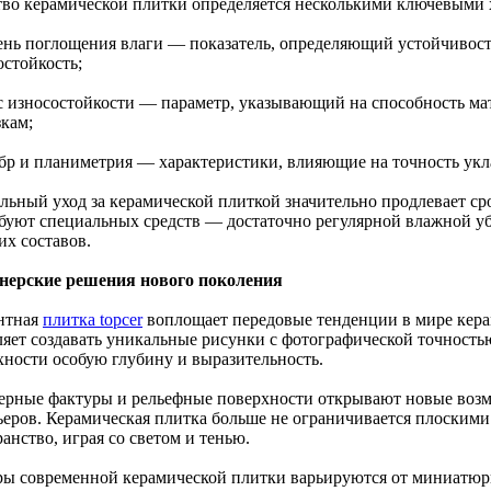
тво керамической плитки определяется несколькими ключевыми 
пень поглощения влаги — показатель, определяющий устойчивост
остойкость;
сс износостойкости — параметр, указывающий на способность ма
зкам;
ибр и планиметрия — характеристики, влияющие на точность укл
льный уход за керамической плиткой значительно продлевает с
ебуют специальных средств — достаточно регулярной влажной у
х составов.
нерские решения нового поколения
нтная
плитка topcer
воплощает передовые тенденции в мире кер
ляет создавать уникальные рисунки с фотографической точность
хности особую глубину и выразительность.
ерные фактуры и рельефные поверхности открывают новые возм
ьеров. Керамическая плитка больше не ограничивается плоским
анство, играя со светом и тенью.
ры современной керамической плитки варьируются от миниатю