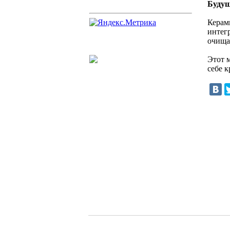
Будущ
Керам
интег
очища
Этот 
себе 