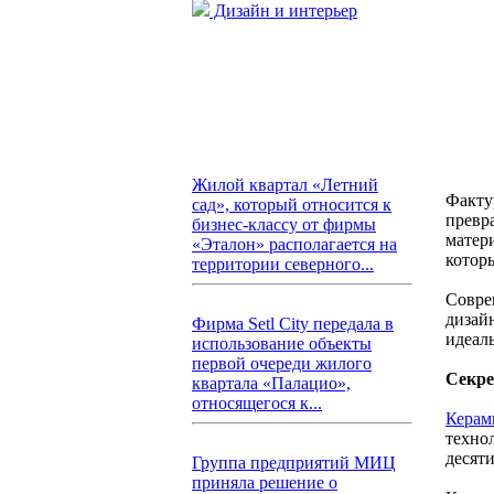
Дизайн и интерьер
Жилой квартал «Летний
Факту
сад», который относится к
превр
бизнес-классу от фирмы
матер
«Эталон» располагается на
котор
территории северного...
Совре
дизай
Фирма Setl City передала в
идеал
использование объекты
первой очереди жилого
Секре
квартала «Палацио»,
относящегося к...
Керам
техно
десят
Группа предприятий МИЦ
приняла решение о