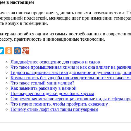
ее в настоящем
ическая плитка продолжает удивлять новыми возможностями. П
рированной подсветкой, меняющие цвет при изменении температ
ть воздух в помещении.
материал остаётся одним из самых востребованных в современном
красоту, практичность и инновационные технологии.
Ландшафтное освещение для парков и садов
Что такое промышленная химия и как она влияет на различ
Гидроизоляционная мастика для ванной и душевой под пл
Компактность без ущерба производительности: что такое 
Что такое теплый минимализм?
Как заменить раковину в ванной
Преимущества отделки дома блок-хаусом
Современная металлочерепица: основные виды и сфера пр
Что нужно помнить, чтобы пробурить скважину
Почему стиль лофт стал таким популярным