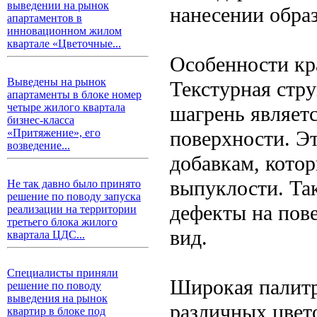
выведении на рынок
нанесении обра
апартаментов в
инновационном жилом
квартале «Цветочные...
Особенности кр
Выведены на рынок
Текстурная стр
апартаменты в блоке номер
четыре жилого квартала
шагрень являетс
бизнес-класса
поверхности. Э
«Притяжение», его
возведение...
добавкам, кото
выпуклости. Та
Не так давно было принято
решение по поводу запуска
дефекты на пов
реализации на территории
третьего блока жилого
вид.
квартала ЦДС...
Специалисты приняли
Широкая палитр
решение по поводу
выведения на рынок
различных цвет
квартир в блоке под