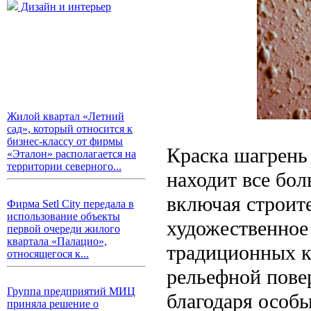
Дизайн и интерьер
Жилой квартал «Летний
сад», который относится к
бизнес-классу от фирмы
Краска шагрень
«Эталон» располагается на
территории северного...
находит все бо
включая строит
Фирма Setl City передала в
использование объекты
художественное
первой очереди жилого
квартала «Палацио»,
традиционных к
относящегося к...
рельефной пове
Группа предприятий МИЦ
благодаря особы
приняла решение о