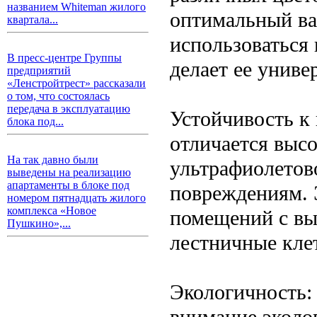
названием Whiteman жилого
оптимальный ва
квартала...
использоваться 
В пресс-центре Группы
делает ее униве
предприятий
«Ленстройтрест» рассказали
о том, что состоялась
передача в эксплуатацию
Устойчивость к
блока под...
отличается высо
На так давно были
ультрафиолетов
выведены на реализацию
апартаменты в блоке под
повреждениям. 
номером пятнадцать жилого
комплекса «Новое
помещений с вы
Пушкино»,...
лестничные кле
Экологичность:
внимание эколо