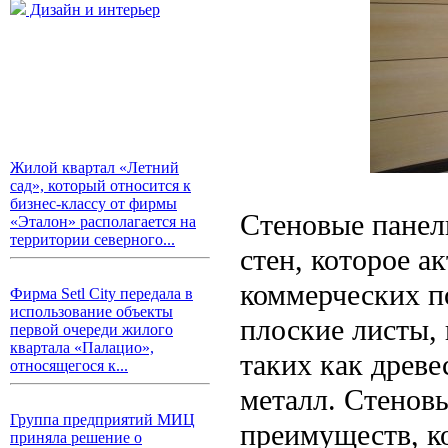
Дизайн и интерьер
Жилой квартал «Летний
сад», который относится к
бизнес-классу от фирмы
Стеновые панел
«Эталон» располагается на
территории северного...
стен, которое а
коммерческих п
Фирма Setl City передала в
использование объекты
плоские листы,
первой очереди жилого
квартала «Палацио»,
таких как древе
относящегося к...
металл. Стенов
Группа предприятий МИЦ
преимуществ, к
приняла решение о