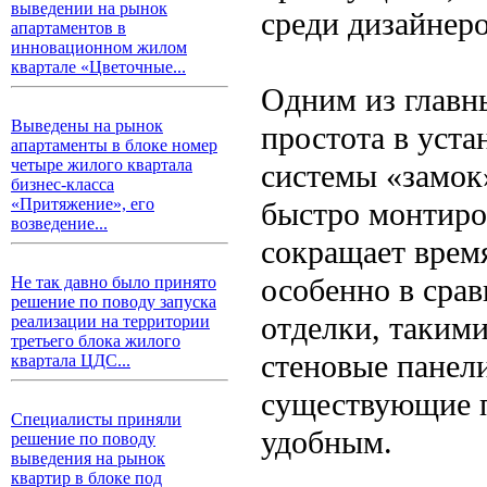
выведении на рынок
среди дизайнеро
апартаментов в
инновационном жилом
квартале «Цветочные...
Одним из главн
Выведены на рынок
простота в уст
апартаменты в блоке номер
четыре жилого квартала
системы «замок»
бизнес-класса
«Притяжение», его
быстро монтиро
возведение...
сокращает время
особенно в сра
Не так давно было принято
решение по поводу запуска
отделки, такими
реализации на территории
третьего блока жилого
стеновые панел
квартала ЦДС...
существующие п
Специалисты приняли
удобным.
решение по поводу
выведения на рынок
квартир в блоке под