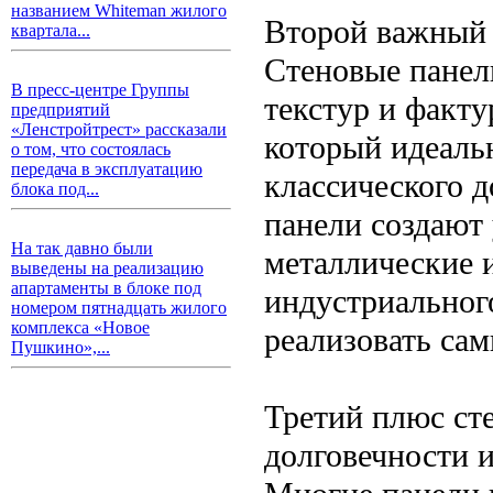
названием Whiteman жилого
Второй важный 
квартала...
Стеновые панел
В пресс-центре Группы
текстур и факту
предприятий
«Ленстройтрест» рассказали
который идеаль
о том, что состоялась
передача в эксплуатацию
классического 
блока под...
панели создают
На так давно были
металлические 
выведены на реализацию
апартаменты в блоке под
индустриального
номером пятнадцать жилого
комплекса «Новое
реализовать са
Пушкино»,...
Третий плюс ст
долговечности 