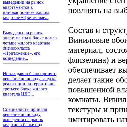
украшение стен
выведении на рынок
апартаментов в
повлиять на выб
инновационном жилом
квартале «Цветочные...
Состав и структ
Выведены на рынок
Виниловые обои
апартаменты в блоке номер
четыре жилого квартала
материал, сост
бизнес-класса
«Притяжение», его
флизелина) и ве
возведение...
обеспечивает вы
Не так давно было принято
делает такие о
решение по поводу запуска
реализации на территории
повышенной вла
третьего блока жилого
квартала ЦДС...
комнаты. Винил
текстуры и прин
Специалисты приняли
решение по поводу
имитировать нат
выведения на рынок
квартир в блоке под