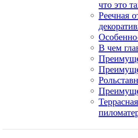
что это т
Реечная о
декорати
Особенно
В чем гл
Преимуще
Преимуще
Рольставн
Преимуще
Террасная
пиломате