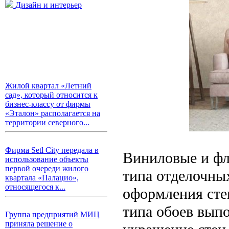
Дизайн и интерьер
Жилой квартал «Летний
сад», который относится к
бизнес-классу от фирмы
«Эталон» располагается на
территории северного...
Фирма Setl City передала в
Виниловые и фл
использование объекты
первой очереди жилого
типа отделочны
квартала «Палацио»,
относящегося к...
оформления стен
типа обоев вып
Группа предприятий МИЦ
приняла решение о