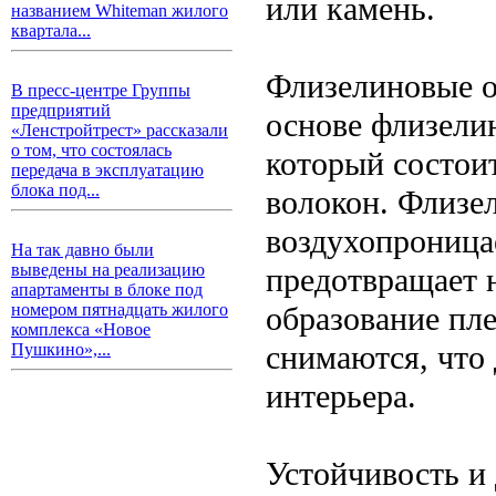
или камень.
названием Whiteman жилого
квартала...
Флизелиновые об
В пресс-центре Группы
предприятий
основе флизели
«Ленстройтрест» рассказали
о том, что состоялась
который состои
передача в эксплуатацию
блока под...
волокон. Флизе
воздухопроница
На так давно были
выведены на реализацию
предотвращает 
апартаменты в блоке под
образование пле
номером пятнадцать жилого
комплекса «Новое
снимаются, что
Пушкино»,...
интерьера.
Устойчивость и