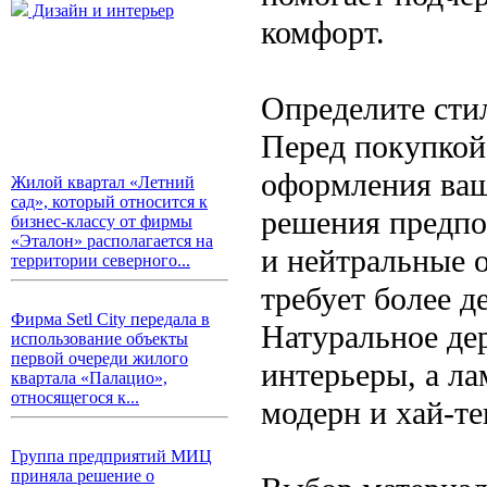
Дизайн и интерьер
комфорт.
Определите сти
Перед покупкой
оформления ваш
Жилой квартал «Летний
сад», который относится к
решения предпо
бизнес-классу от фирмы
«Эталон» располагается на
и нейтральные о
территории северного...
требует более д
Фирма Setl City передала в
Натуральное де
использование объекты
первой очереди жилого
интерьеры, а л
квартала «Палацио»,
относящегося к...
модерн и хай-те
Группа предприятий МИЦ
приняла решение о