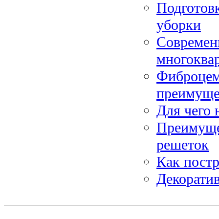
Подготовк
уборки
Современ
многоква
Фиброцем
преимуще
Для чего 
Преимуще
решеток
Как постр
Декоратив