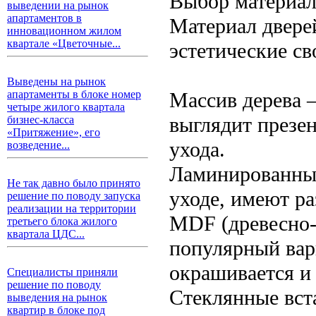
Выбор материал
выведении на рынок
апартаментов в
Материал дверей
инновационном жилом
квартале «Цветочные...
эстетические св
Выведены на рынок
Массив дерева 
апартаменты в блоке номер
четыре жилого квартала
выглядит презен
бизнес-класса
«Притяжение», его
ухода.
возведение...
Ламинированные
Не так давно было принято
уходе, имеют ра
решение по поводу запуска
реализации на территории
MDF (древесно-
третьего блока жилого
квартала ЦДС...
популярный вари
окрашивается и
Специалисты приняли
решение по поводу
Стеклянные вст
выведения на рынок
квартир в блоке под