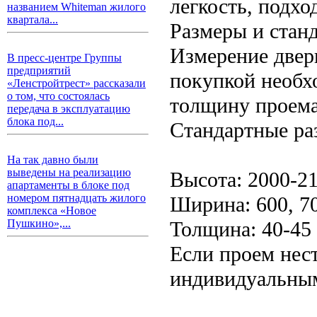
легкость, подхо
названием Whiteman жилого
квартала...
Размеры и стан
Измерение двер
В пресс-центре Группы
предприятий
покупкой необх
«Ленстройтрест» рассказали
о том, что состоялась
толщину проема
передача в эксплуатацию
блока под...
Стандартные ра
На так давно были
выведены на реализацию
Высота: 2000-2
апартаменты в блоке под
номером пятнадцать жилого
Ширина: 600, 7
комплекса «Новое
Толщина: 40-45
Пушкино»,...
Если проем нес
индивидуальным