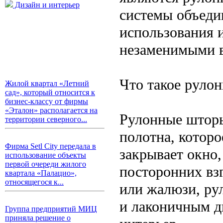
Дизайн и интерьер
системы объеди
использования и
незаменимыми в
Что такое руло
Жилой квартал «Летний
сад», который относится к
бизнес-классу от фирмы
«Эталон» располагается на
Рулонные шторы
территории северного...
полотна, которо
Фирма Setl City передала в
закрывает окно,
использование объекты
первой очереди жилого
посторонних взг
квартала «Палацио»,
относящегося к...
или жалюзи, р
и лаконичным д
Группа предприятий МИЦ
приняла решение о