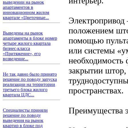
интерьер.
выведении на рынок
апартаментов в
инновационном жилом
квартале «Цветочные...
Электропривод 
положением што
Выведены на рынок
помощью пульта
апартаменты в блоке номер
четыре жилого квартала
или системы «у
бизнес-класса
«Притяжение», его
необходимость 
возведение...
закрытии штор,
Не так давно было принято
труднодоступны
решение по поводу запуска
реализации на территории
пространствах.
третьего блока жилого
квартала ЦДС...
Преимущества э
Специалисты приняли
решение по поводу
выведения на рынок
квартир в блоке под