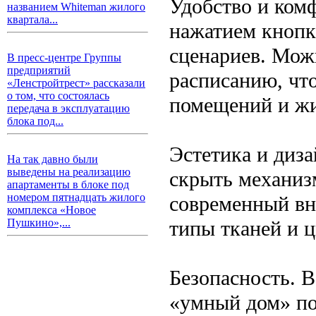
Удобство и ком
названием Whiteman жилого
квартала...
нажатием кнопк
сценариев. Мож
В пресс-центре Группы
предприятий
расписанию, чт
«Ленстройтрест» рассказали
о том, что состоялась
помещений и ж
передача в эксплуатацию
блока под...
Эстетика и диз
На так давно были
выведены на реализацию
скрыть механиз
апартаменты в блоке под
номером пятнадцать жилого
современный вн
комплекса «Новое
типы тканей и 
Пушкино»,...
Безопасность. 
«умный дом» по