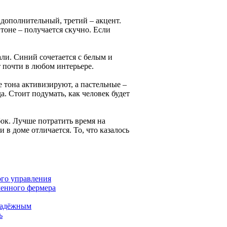
 дополнительный, третий – акцент.
тоне – получается скучно. Если
али. Синий сочетается с белым и
 почти в любом интерьере.
е тона активизируют, а пастельные –
а. Стоит подумать, как человек будет
ок. Лучше потратить время на
 в доме отличается. То, что казалось
го управления
енного фермера
надёжным
ь