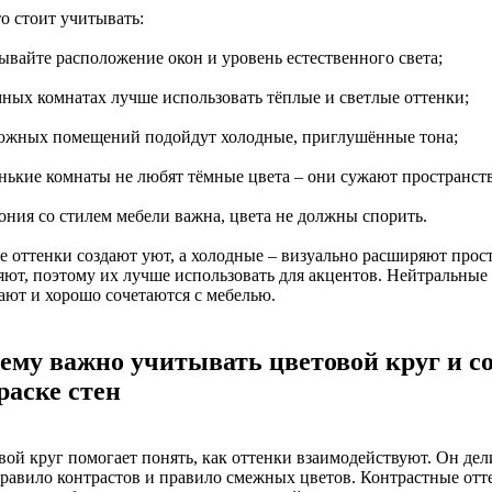
о стоит учитывать:
ывайте расположение окон и уровень естественного света;
ёмных комнатах лучше использовать тёплые и светлые оттенки;
 южных помещений подойдут холодные, приглушённые тона;
енькие комнаты не любят тёмные цвета – они сужают пространст
мония со стилем мебели важна, цвета не должны спорить.
е оттенки создают уют, а холодные – визуально расширяют прос
яют, поэтому их лучше использовать для акцентов. Нейтральные
тают и хорошо сочетаются с мебелью.
ему важно учитывать цветовой круг и с
раске стен
вой круг помогает понять, как оттенки взаимодействуют. Он де
правило контрастов и правило смежных цветов. Контрастные отт