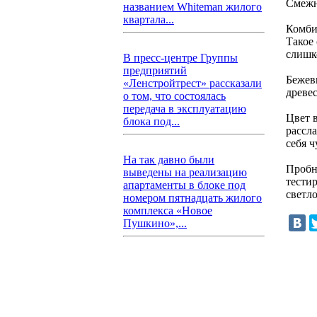
Смежн
названием Whiteman жилого
квартала...
Комби
Такое 
слишк
В пресс-центре Группы
предприятий
Бежев
«Ленстройтрест» рассказали
древе
о том, что состоялась
передача в эксплуатацию
Цвет 
блока под...
рассла
себя ч
На так давно были
Пробн
выведены на реализацию
тестир
апартаменты в блоке под
светло
номером пятнадцать жилого
комплекса «Новое
Пушкино»,...