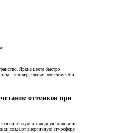
во;
транство. Яркие цвета быстро
 тона – универсальное решение. Они
очетание оттенков при
лится на тёплую и холодную половины.
енки создают энергичную атмосферу.