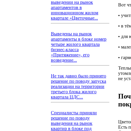
выведении на рынок
Вот чт
апартаментов в
инновационном жилом
• учит
квартале «Цветочные...
• в т
Выведены на рынок
• для
апартаменты в блоке номер
четыре жилого квартала
• мал
бизнес-класса
«Притяжение», его
• гар
возведение...
Теплы
утомл
Не так давно было принято
не ус
решение по поводу запуска
реализации на территории
третьего блока жилого
Поч
квартала ЦДС...
пок
Специалисты приняли
решение по поводу
Цвето
выведения на рынок
Есть 
квартир в блоке под