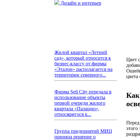
Дизайн и интерьер
Жилой квартал «Летний
сад», который относится к
Цвет 
бизнес-классу от фирмы
добав
«Эталон» располагается на
Ошибк
территории северного...
цвета
Фирма Setl City передала в
Как
использование объекты
осв
первой очереди жилого
квартала «Палацио»,
относящегося к...
Перед
этого 
Группа предприятий МИЦ
раздр
приняла решение о