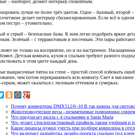
ые – наоборот, делают интерьер спокойным.
нировать лучше не более трёх цветов. Один – базовый, второй –
сочетание делает интерьер сбалансированным. Если всё в одном 
ом пестро – утомительно.
ый и серый – безопасные базы. К ним легко подобрать яркие дет
сным. Зелёный – с терракотовым и песочным. Эти пары работают
влияет не только на восприятие, но и на настроение. Насыщенны
бляют. Детская комната, кухня и спальня требуют разного подход
увствовать в этом цвете каждый день.
ые выкрасочные пятна на стене – простой способ избежать ошиб
ование, чем потом перекрашивать всю комнату. Свет в магазине и
-серым, может оказаться с лиловым оттенком в сумерках.
Почему конвертеры DMX512/0–10 В так важны для светово
Животноводческие весы - незаменимые помощники соврем
Что предлагает вилла с 4 спальнями в Santa Maria
Что делает стеклопластиковый профиль таким удобным и 
Какие нюансы нужно учесть при подборе ковролина в отел
Что включает разработка дизайн-проекта спальни под ключ