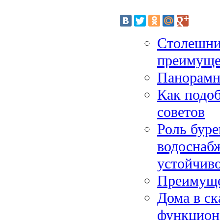
Столешни
преимуще
Панорамн
Как подоб
советов
Роль буре
водоснаб
устойчив
Преимуще
Дома в ск
функцион