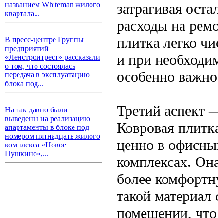
затрагивая оста
названием Whiteman жилого
квартала...
расходы на рем
плитка легко чи
В пресс-центре Группы
предприятий
и при необходи
«Ленстройтрест» рассказали
о том, что состоялась
особенно важно
передача в эксплуатацию
блока под...
Третий аспект 
На так давно были
выведены на реализацию
Ковровая плитк
апартаменты в блоке под
номером пятнадцать жилого
ценно в офисны
комплекса «Новое
Пушкино»,...
комплексах. Она
более комфортн
такой материал 
помещении, что