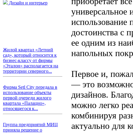
приобретает вс
Дизайн и интерьер
универсальное и
использование п
достоинства с 
ее одним из на
Жилой квартал «Летний
напольных покр
сад», который относится к
бизнес-классу от фирмы
«Эталон» располагается на
территории северного...
Первое и, пожал
— это возможно
Фирма Setl City передала в
дизайнов. Благо
использование объекты
первой очереди жилого
можно легко ре
квартала «Палацио»,
относящегося к...
комбинируя раз
актуально для 
Группа предприятий МИЦ
приняла решение о