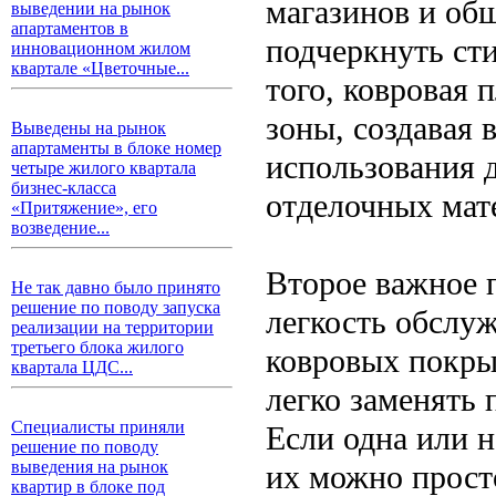
магазинов и общ
выведении на рынок
апартаментов в
подчеркнуть ст
инновационном жилом
квартале «Цветочные...
того, ковровая 
зоны, создавая 
Выведены на рынок
апартаменты в блоке номер
использования 
четыре жилого квартала
бизнес-класса
отделочных мат
«Притяжение», его
возведение...
Второе важное 
Не так давно было принято
решение по поводу запуска
легкость обслу
реализации на территории
третьего блока жилого
ковровых покры
квартала ЦДС...
легко заменять
Специалисты приняли
Если одна или 
решение по поводу
выведения на рынок
их можно прост
квартир в блоке под