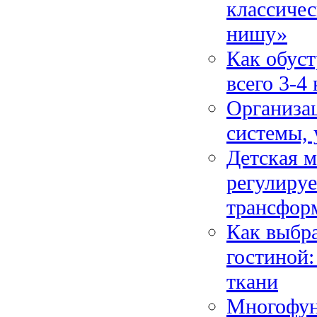
классиче
нишу»
Как обус
всего 3-4
Организа
системы, 
Детская м
регулируе
трансфор
Как выбра
гостиной
ткани
Многофун