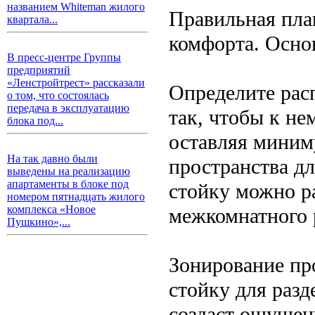
названием Whiteman жилого
Правильная пла
квартала...
комфорта. Осно
В пресс-центре Группы
предприятий
«Ленстройтрест» рассказали
Определите рас
о том, что состоялась
передача в эксплуатацию
так, чтобы к не
блока под...
оставляя миним
На так давно были
пространства д
выведены на реализацию
апартаменты в блоке под
стойку можно ра
номером пятнадцать жилого
комплекса «Новое
межкомнатного 
Пушкино»,...
Зонирование пр
стойку для разд
создаст ощущени