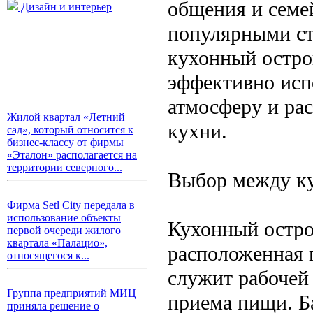
общения и семей
Дизайн и интерьер
популярными ст
кухонный остро
эффективно исп
атмосферу и ра
Жилой квартал «Летний
кухни.
сад», который относится к
бизнес-классу от фирмы
«Эталон» располагается на
территории северного...
Выбор между ку
Фирма Setl City передала в
использование объекты
Кухонный остро
первой очереди жилого
квартала «Палацио»,
расположенная п
относящегося к...
служит рабочей 
Группа предприятий МИЦ
приема пищи. Б
приняла решение о