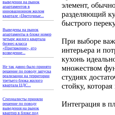
выведении на рынок
элемент, обычн
апартаментов в
инновационном жилом
разделяющий ку
квартале «Цветочные...
быстрого перек
Выведены на рынок
апартаменты в блоке номер
При выборе важ
четыре жилого квартала
бизнес-класса
интерьера и пот
«Притяжение», его
возведение...
кухонь идеальн
множеством фун
Не так давно было принято
решение по поводу запуска
студиях достат
реализации на территории
третьего блока жилого
стойку, которая
квартала ЦДС...
Специалисты приняли
Интеграция в п
решение по поводу
выведения на рынок
квартир в блоке под