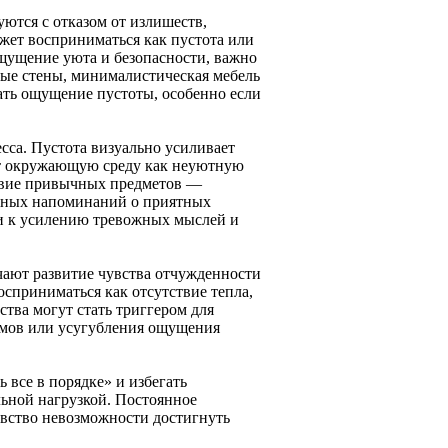
ются с отказом от излишеств,
ожет восприниматься как пустота или
щущение уюта и безопасности, важно
лые стены, минималистическая мебель
ать ощущение пустоты, особенно если
сса. Пустота визуально усиливает
ет окружающую среду как неуютную
ствие привычных предметов —
льных напоминаний о приятных
ти к усилению тревожных мыслей и
ают развитие чувства отчужденности
сприниматься как отсутствие тепла,
ства могут стать триггером для
омов или усугубления ощущения
 все в порядке» и избегать
льной нагрузкой. Постоянное
увство невозможности достигнуть