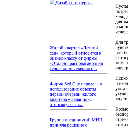
Дизайн и интерьер
Пусты
потре
холод
для э
и мин
челов
Для т
чувст
Жилой квартал «Летний
или б
сад», который относится к
фотог
бизнес-классу от фирмы
момен
«Эталон» располагается на
ощуще
территории северного...
Психо
и изо
Фирма Setl City передала в
уюта и
использование объекты
ухудш
первой очереди жилого
«пуст
квартала «Палацио»,
относящегося к...
Кроме
беспо
стрем
Группа предприятий МИЦ
этого 
приняла решение о