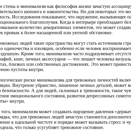
е стены и минимализм как философия жизни зачастую ассоцииру
бительского шопинга и накопительства. Но для некоторых это м
ность. Исследования показывают, что окружение, вызывающее о
моционального благополучия. Когда в интерьере преобладают бе
имальное количество декоративных элементов, это может создав
ек привык к более насыщенной или уютной обстановке.
ревожных людей такие пространства могут стать источником стре
во одиночества и изоляции, особенно если человек воспринима
ездушную. Кроме того, минимализм часто подразумевает отсут
рафий, книг, личных аксессуаров — что лишает человека визуа
тах, близких или собственных достижениях. Это может привес
нию пустоты внутри.
логические риски минимализма для тревожных личностей включ
ляции. Внутренне убранство, лишенное личных деталей, может во
 безопасности. А для людей, склонных к тревожности, такие чув
ения эмоционального состояния, развития депрессивных симпт
оты» внутри.
 того, минимализм может создавать ощущение давления «держать
рядка, что для тревожных людей зачастую становится дополните
ление к идеальной чистоте и порядке может вызывать стресс и ч
идеала, что только усугубляет тревожное состояние.