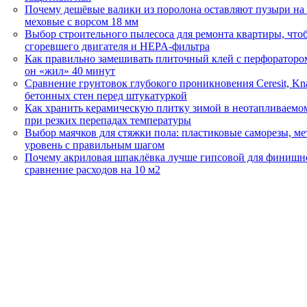
Почему дешёвые валики из поролона оставляют пузыри на 
меховые с ворсом 18 мм
Выбор строительного пылесоса для ремонта квартиры, что
сгоревшего двигателя и HEPA-фильтра
Как правильно замешивать плиточный клей с перфоратором
он «жил» 40 минут
Сравнение грунтовок глубокого проникновения Ceresit, Kn
бетонных стен перед штукатуркой
Как хранить керамическую плитку зимой в неотапливаемом
при резких перепадах температуры
Выбор маячков для стяжки пола: пластиковые саморезы, м
уровень с правильным шагом
Почему акриловая шпаклёвка лучше гипсовой для финишно
сравнение расходов на 10 м2