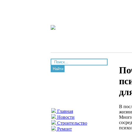
По
Найти
пс
дл
В пос
Главная
жизни
Многи
Новости
сосре
Строительство
психо
Ремонт