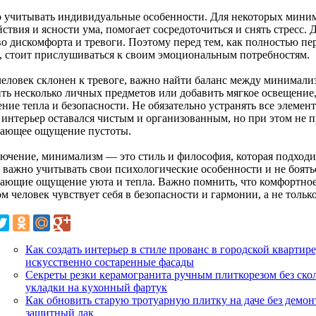
 учитывать индивидуальные особенности. Для некоторых миним
ствия и ясности ума, помогает сосредоточиться и снять стресс.
во дискомфорта и тревоги. Поэтому перед тем, как полностью п
, стоит прислушиваться к своим эмоциональным потребностям.
человек склонен к тревоге, важно найти баланс между минимал
ить несколько личных предметов или добавить мягкое освещение,
ние тепла и безопасности. Не обязательно устранять все элемен
 интерьер оставался чистым и организованным, но при этом не п
ающее ощущение пустоты.
лючение, минимализм — это стиль и философия, которая подход
 важно учитывать свои психологические особенности и не боятьс
ающие ощущение уюта и тепла. Важно помнить, что комфортное 
м человек чувствует себя в безопасности и гармонии, а не толь
Как создать интерьер в стиле прованс в городской квартире
искусственно состаренные фасады
Секреты резки керамогранита ручным плиткорезом без ско
укладки на кухонный фартук
Как обновить старую тротуарную плитку на даче без демонт
защитный лак