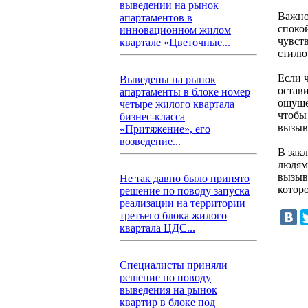
выведении на рынок
Важно
апартаментов в
спокой
инновационном жилом
чувст
квартале «Цветочные...
стилю
Если 
Выведены на рынок
остав
апартаменты в блоке номер
ощуще
четыре жилого квартала
чтобы
бизнес-класса
вызыв
«Притяжение», его
возведение...
В зак
людям
вызыв
Не так давно было принято
которо
решение по поводу запуска
реализации на территории
третьего блока жилого
квартала ЦДС...
Специалисты приняли
решение по поводу
выведения на рынок
квартир в блоке под