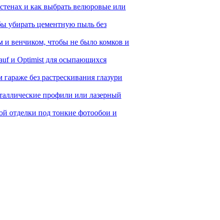
стенах и как выбрать велюровые или
бы убирать цементную пыль без
 и венчиком, чтобы не было комков и
auf и Optimist для осыпающихся
 гараже без растрескивания глазури
еталлические профили или лазерный
й отделки под тонкие фотообои и