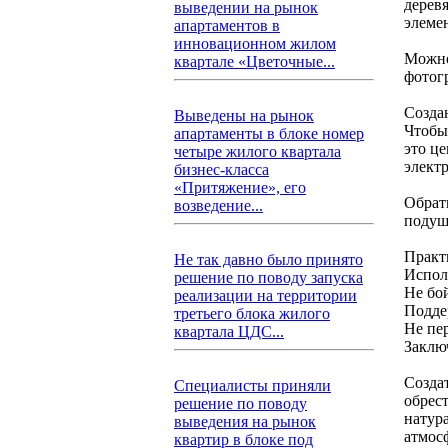
дерев
выведении на рынок
элеме
апартаментов в
инновационном жилом
Можно
квартале «Цветочные...
фотог
Созда
Выведены на рынок
Чтобы
апартаменты в блоке номер
это ц
четыре жилого квартала
элект
бизнес-класса
«Притяжение», его
Обрат
возведение...
подуш
Практ
Не так давно было принято
Испол
решение по поводу запуска
Не бой
реализации на территории
Подде
третьего блока жилого
Не пе
квартала ЦДС...
Заклю
Создат
Специалисты приняли
обрес
решение по поводу
натур
выведения на рынок
атмос
квартир в блоке под