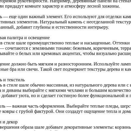
торимой рукотворности. Например, деревянные панели на стена
ми придадут комнате характер и атмосферу лесной хижины.
ь — еще один важный элемент. Его используют для отделки кам
ативных элементов. Натуральный камень с неотделанной тексту
ванный, добавит глубины и естественности интерьеру.
вая палитра и освещение
 в стиле шале преимущественно теплые и насыщенные. Оттенки д
 — сочетаются с земляными тонами: бежевым, коричневым, терра
бывайте о белых или кремовых акцентах, чтобы визуально расши
ение должно быть мягким и разносторонним. Используйте ламп
ные бра или свечи. Такой свет подчеркнет текстуры дерева и ка
ь и текстиль
ь в стиле шале обычно массивная, из натурального дерева или с
а и диваны выбирайте с мягкими чехлами и большим количество
о добавит уюта, но и сделает гостиную более функциональной и 
иль — важная часть оформления. Выбирайте теплые пледы, шерс
е ковры с грубой фактурой. Они создадут ощущение тепла и дом
и и декор
авершения образа шале добавьте декоративные элементы: корзин