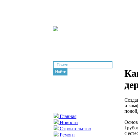
Ка
Найти
де
Созда
и ком
подой
Главная
Основ
Новости
Грубо
Строительство
с ест
Ремонт