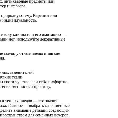
ах, антикварные предметы или
тер интерьера.
т природную тему. Картины или
м индивидуальность.
те зону камина или его имитацию —
амин нет, используйте декоративные
ие свечи, уютные пледы и мягкие
ия.
нных заменителей.
мягкие ткани.
 гости чувствовали себя комфортно.
естественность и простоту.
я и теплых пледов — это значит
дыха. Главное — выбрать качественные
уделить внимание деталям, создающим
 пространством для семейных вечеров,