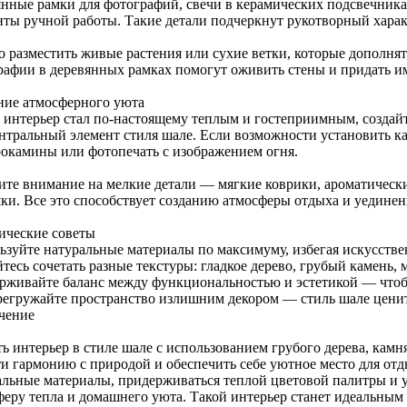
янные рамки для фотографий, свечи в керамических подсвечник
нты ручной работы. Такие детали подчеркнут рукотворный харак
 разместить живые растения или сухие ветки, которые дополня
рафии в деревянных рамках помогут оживить стены и придать и
ние атмосферного уюта
 интерьер стал по-настоящему теплым и гостеприимным, создай
ентральный элемент стиля шале. Если возможности установить к
рокамины или фотопечать с изображением огня.
ите внимание на мелкие детали — мягкие коврики, ароматическ
ки. Все это способствует созданию атмосферы отдыха и уединен
ические советы
ьзуйте натуральные материалы по максимуму, избегая искусстве
тесь сочетать разные текстуры: гладкое дерево, грубый камень, 
рживайте баланс между функциональностью и эстетикой — чтобы
регружайте пространство излишним декором — стиль шале ценит 
чение
ь интерьер в стиле шале с использованием грубого дерева, камн
ти гармонию с природой и обеспечить себе уютное место для от
альные материалы, придерживаться теплой цветовой палитры и 
феру тепла и домашнего уюта. Такой интерьер станет идеальным