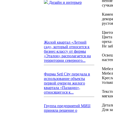
непов
Дизайн и интерьер
сучка
Камен
декор
русто
Цвето
Цвета
ореха
Жилой квартал «Летний
Не за
сад», который относится к
бизнес-классу от фирмы
Освещ
«Эталон» располагается на
настен
территории северного...
Мебел
Мебел
Фирма Setl City передала в
Кресл
использование объекты
тольк
первой очереди жилого
квартала «Палацио»,
Текст
относящегося к...
мягки
Детал
Группа предприятий МИЦ
Для з
приняла решение о