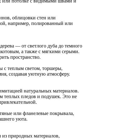
х или потолке с видимыми швами и
инов, облицовки стен или
рой, например, полированный или
ерева — от светлого дуба до темного
котовым, а также с мягкими серыми.
рить пространство.
ы с теплым светом, торшеры,
мня, создавая уютную атмосферу.
 имитацией натуральных материалов.
м теплых пледов и подушек. Это не
привлекательной.
тяные или фланелевые покрывала,
ашнего уюта.
ы из природных материалов,