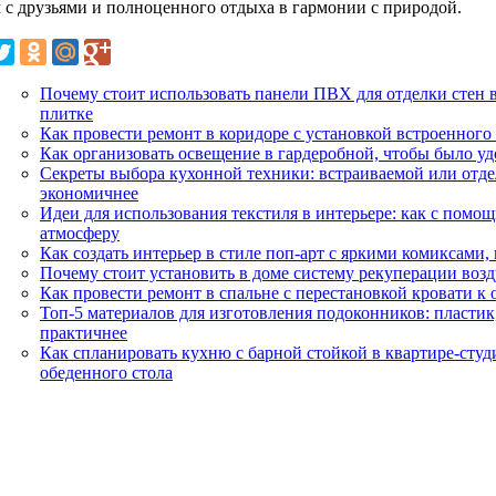
ч с друзьями и полноценного отдыха в гармонии с природой.
Почему стоит использовать панели ПВХ для отделки стен 
плитке
Как провести ремонт в коридоре с установкой встроенного
Как организовать освещение в гардеробной, чтобы было уд
Секреты выбора кухонной техники: встраиваемой или отдел
экономичнее
Идеи для использования текстиля в интерьере: как с помо
атмосферу
Как создать интерьер в стиле поп-арт с яркими комиксами
Почему стоит установить в доме систему рекуперации возд
Как провести ремонт в спальне с перестановкой кровати 
Топ-5 материалов для изготовления подоконников: пластик
практичнее
Как спланировать кухню с барной стойкой в квартире-студ
обеденного стола