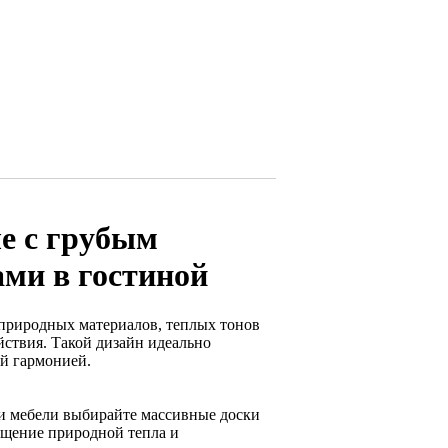
ле с грубым
ами в гостиной
 природных материалов, теплых тонов
йствия. Такой дизайн идеально
ой гармонией.
ли мебели выбирайте массивные доски
щущение природной тепла и