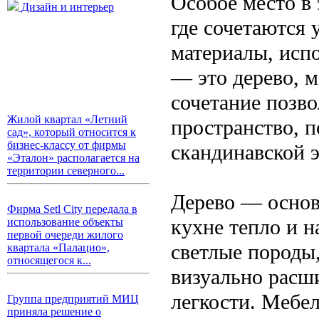
Особое место в 
Дизайн и интерьер
где сочетаются 
материалы, исп
— это дерево, м
сочетание позво
Жилой квартал «Летний
пространство, 
сад», который относится к
бизнес-классу от фирмы
скандинавской э
«Эталон» располагается на
территории северного...
Дерево — основ
Фирма Setl City передала в
кухне тепло и н
использование объекты
первой очереди жилого
светлые породы,
квартала «Палацио»,
относящегося к...
визуально расш
легкости. Мебе
Группа предприятий МИЦ
приняла решение о