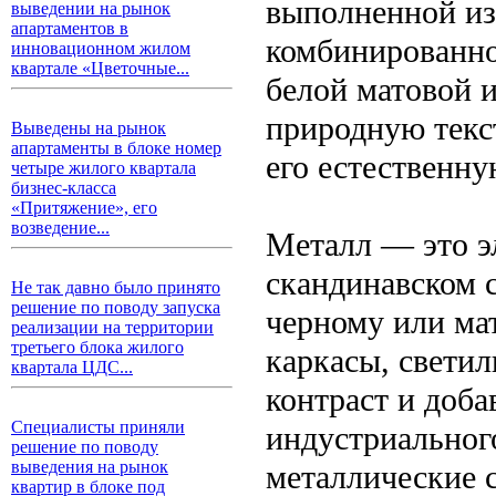
выполненной из 
выведении на рынок
апартаментов в
комбинированно
инновационном жилом
квартале «Цветочные...
белой матовой 
природную текс
Выведены на рынок
апартаменты в блоке номер
его естественну
четыре жилого квартала
бизнес-класса
«Притяжение», его
возведение...
Металл — это э
скандинавском с
Не так давно было принято
решение по поводу запуска
черному или ма
реализации на территории
третьего блока жилого
каркасы, свети
квартала ЦДС...
контраст и доб
Специалисты приняли
индустриальног
решение по поводу
выведения на рынок
металлические 
квартир в блоке под