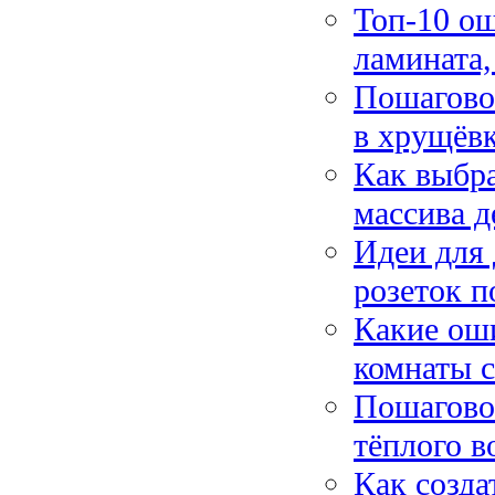
Топ-10 ош
ламината,
Пошаговое
в хрущёвк
Как выбра
массива д
Идеи для
розеток п
Какие ош
комнаты с
Пошагово
тёплого в
Как созда