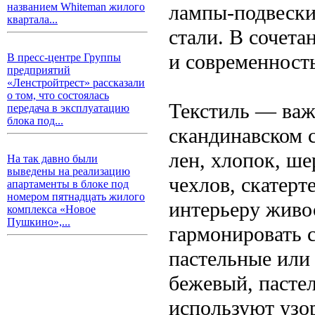
лампы-подвески
названием Whiteman жилого
квартала...
стали. В сочета
и современность
В пресс-центре Группы
предприятий
«Ленстройтрест» рассказали
о том, что состоялась
Текстиль — важ
передача в эксплуатацию
блока под...
скандинавском 
лен, хлопок, ше
На так давно были
выведены на реализацию
чехлов, скатер
апартаменты в блоке под
номером пятнадцать жилого
интерьеру живо
комплекса «Новое
Пушкино»,...
гармонировать 
пастельные или
бежевый, пасте
используют узо