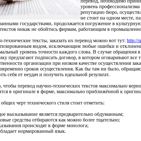
перевод, необходимо прин
уровень профессионализма 
репутацию бюро, осуществ
не стоит на одном месте, п
ранными государствами, продолжается погружение в культурную
 текстов никак не обойтись фирмам, работающим в промышленно
-технические тексты, заказать их перевод можно вот тут:
http://
тизированным видом, исключающим любые ошибки и отклонения 
мальный уровень точности каждого слова. В случае обращения в
чику предлагают подписать договор, в котором оговаривают все 
ственности организации при низком качестве осуществления зак
говременно сроков осуществления. Как бы там ни было, обращая
ть себя от неудач и получить идеальной результат.
, чтобы перевод научно-технических текстов максимально верно 
ится в оригинале в форме, максимально приближённой к оригина
 общих черт технического стиля стоит отметить:
дое высказывание является предварительно обдуманным;
ковые средства отбираются как можно более тщательно;
казывания происходят в форме монолога;
обладает нормированный язык.