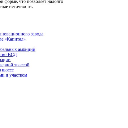
й форме, что позволяет надолго
ные неточности.
нновационного завода
але «Капитал»
лобальных амбиций
ство ВСД
рации
лерной трассой
м шоссе
ми и участком