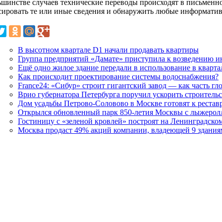
ьшинстве случаев технические переводы происходят в письменно
сировать те или иные сведения и обнаружить любые информатив
В высотном квартале D1 начали продавать квартиры
Группа предприятий «Дамате» приступила к возведению и
Ещё одно жилое здание передали в использование в кварт
Как происходит проектирование системы водоснабжения?
France24: «Сибур» строит гигантский завод — как часть г
Врио губернатора Петербурга поручил ускорить строитель
Дом усадьбы Петрово-Соловово в Москве готовят к рестав
Открылся обновленный парк 850-летия Москвы с лыжерол
Гостиницу с «зеленой кровлей» построят на Ленинградско
Москва продаст 49% акций компании, владеющей 9 здания