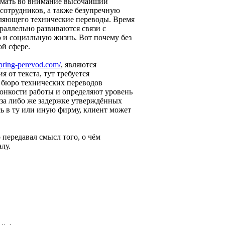
имать во внимание высочайший
сотрудников, а также безупречную
ляющего технические переводы. Время
араллельно развиваются связи с
 и социальную жизнь. Вот почему без
й сфере.
spring-perevod.com/
, являются
от текста, тут требуется
 бюро технических переводов
тонкости работы и определяют уровень
аза либо же задержке утверждённых
сь в ту или иную фирму, клиент может
передавал смысл того, о чём
лу.