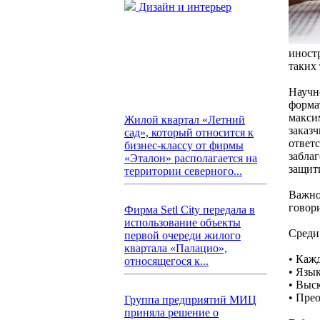
Дизайн и интерьер
иност
таких
Научно
форма
макси
Жилой квартал «Летний
заказ
сад», который относится к
ответ
бизнес-классу от фирмы
забла
«Эталон» располагается на
защити
территории северного...
Важно
говор
Фирма Setl City передала в
использование объекты
Среди
первой очереди жилого
квартала «Палацио»,
• Каж
относящегося к...
• Язы
• Выс
• Пре
Группа предприятий МИЦ
приняла решение о