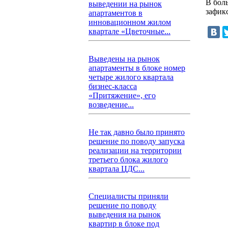
В бол
выведении на рынок
зафик
апартаментов в
инновационном жилом
квартале «Цветочные...
Выведены на рынок
апартаменты в блоке номер
четыре жилого квартала
бизнес-класса
«Притяжение», его
возведение...
Не так давно было принято
решение по поводу запуска
реализации на территории
третьего блока жилого
квартала ЦДС...
Специалисты приняли
решение по поводу
выведения на рынок
квартир в блоке под