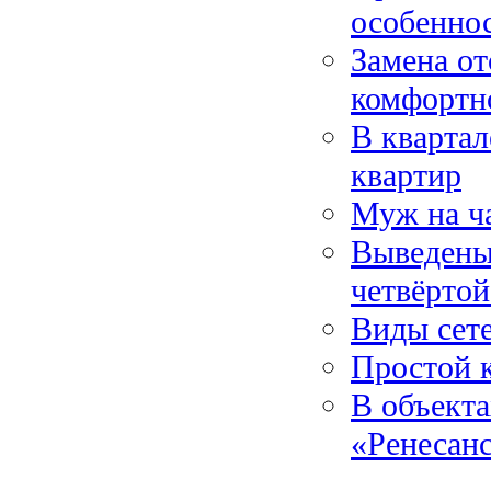
особенно
Замена от
комфортн
В кварта
квартир
Муж на ча
Выведены
четвёртой
Виды сет
Простой 
В объекта
«Ренесан