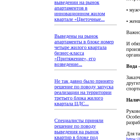
выведении на рынок
апартаментов в
• мужч
инновационном жилом
квартале «Цветочные...
• женщ
Важно
Выведены на рынок
апартаменты в блоке номер
И обяз
четыре жилого квартала
произ
бизнес-класса
орган
«Притяжение», его
возведение...
Вода 
Заказ
Не так давно было принято
други
решение по поводу запуска
спорти
реализации на территории
третьего блока жилого
Налич
квартала ЦДС...
Руков
Особе
Специалисты приняли
разра
решение по поводу
выведения на рынок
Для т
квартир в блоке под
https:/