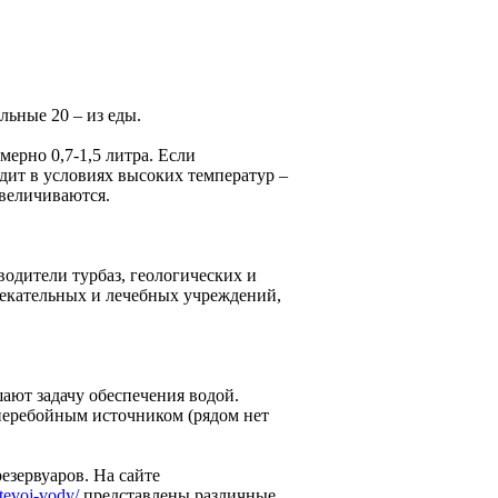
льные 20 – из еды.
мерно 0,7-1,5 литра. Если
дит в условиях высоких температур –
величиваются.
одители турбаз, геологических и
екательных и лечебных учреждений,
ают задачу обеспечения водой.
сперебойным источником (рядом нет
езервуаров. На сайте
itevoj-vody/
представлены различные