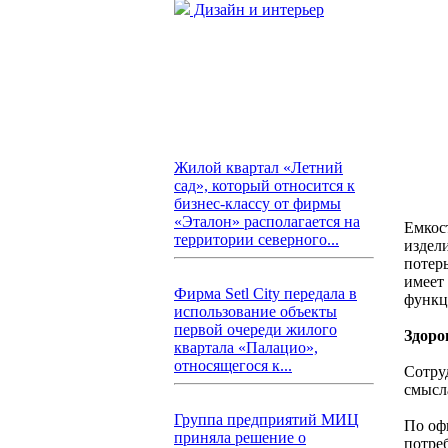
Дизайн и интерьер
Жилой квартал «Летний
сад», который относится к
бизнес-классу от фирмы
«Эталон» располагается на
Емкос
территории северного...
издели
потер
имеет
Фирма Setl City передала в
функц
использование объекты
первой очереди жилого
Здоро
квартала «Палацио»,
относящегося к...
Сотру
смысл
Группа предприятий МИЦ
По оф
приняла решение о
потре