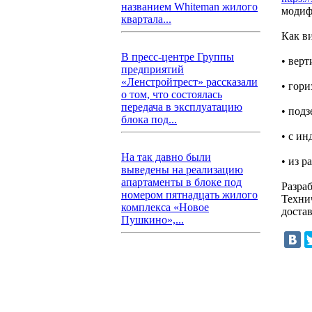
названием Whiteman жилого
модиф
квартала...
Как в
В пресс-центре Группы
• верт
предприятий
«Ленстройтрест» рассказали
• гор
о том, что состоялась
передача в эксплуатацию
• под
блока под...
• с и
На так давно были
• из р
выведены на реализацию
апартаменты в блоке под
Разра
номером пятнадцать жилого
Техни
комплекса «Новое
достав
Пушкино»,...