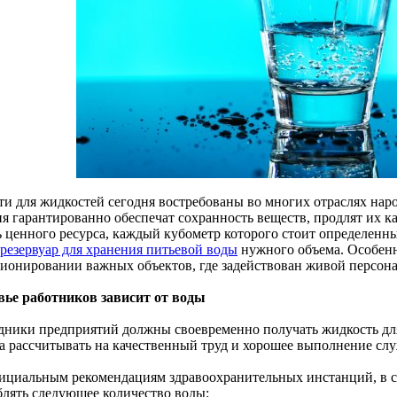
ти для жидкостей сегодня востребованы во многих отраслях нар
я гарантированно обеспечат сохранность веществ, продлят их ка
ь ценного ресурса, каждый кубометр которого стоит определенны
резервуар для хранения питьевой воды
нужного объема. Особенн
ионировании важных объектов, где задействован живой персонал
вье работников зависит от воды
дники предприятий должны своевременно получать жидкость для 
а рассчитывать на качественный труд и хорошее выполнение сл
ициальным рекомендациям здравоохранительных инстанций, в с
блять следующее количество воды: