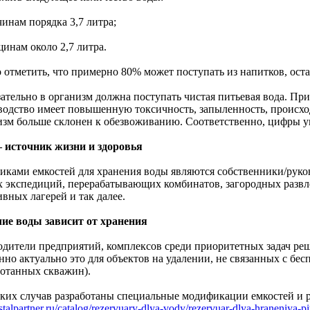
инам порядка 3,7 литра;
инам около 2,7 литра.
 отметить, что примерно 80% может поступать из напитков, оста
ательно в организм должна поступать чистая питьевая вода. При
водство имеет повышенную токсичность, запыленность, происхо
изм больше склонен к обезвоживанию. Соответственно, цифры у
– источник жизни и здоровья
чиками емкостей для хранения воды являются собственники/руков
х экспедиций, перерабатывающих комбинатов, загородных развл
вных лагерей и так далее.
ие воды зависит от хранения
одители предприятий, комплексов среди приоритетных задач реш
нно актуально это для объектов на удалении, не связанных с бе
ботанных скважин).
аких случав разработаны специальные модификации емкостей и р
/stalpartner.ru/catalog/rezervuary-dlya-vody/rezervuar-dlya-hraneniya-p