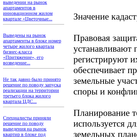
выведении на рынок
апартаментов в
инновационном жилом
Значение кадас
квартале «Цветочные...
Правовая защит
Выведены на рынок
апартаменты в блоке номер
устанавливают 
четыре жилого квартала
бизнес-класса
регистрируют их
«Притяжение», его
возведение...
обеспечивает п
земельные учас
Не так давно было принято
решение по поводу запуска
споры и конфли
реализации на территории
третьего блока жилого
квартала ЦДС...
Планирование т
Специалисты приняли
используется дл
решение по поводу
выведения на рынок
земельных план
квартир в блоке под