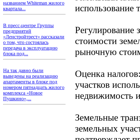
названием Whiteman жилого
использование т
квартала...
В пресс-центре Группы
Регулирование 
предприятий
«Ленстройтрест» рассказали
стоимости земе
о том, что состоялась
передача в эксплуатацию
рыночную стоим
блока под...
На так давно были
Оценка налогов
выведены на реализацию
апартаменты в блоке под
участков исполь
номером пятнадцать жилого
недвижимость и
комплекса «Новое
Пушкино»,...
Земельные тран
земельных учас
подтверждает п