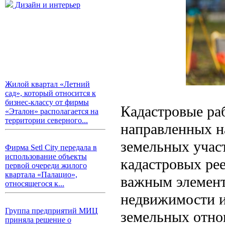
Дизайн и интерьер
Жилой квартал «Летний
сад», который относится к
бизнес-классу от фирмы
Кадастровые ра
«Эталон» располагается на
территории северного...
направленных н
земельных участ
Фирма Setl City передала в
использование объекты
кадастровых ре
первой очереди жилого
квартала «Палацио»,
важным элемент
относящегося к...
недвижимости и
Группа предприятий МИЦ
земельных отно
приняла решение о