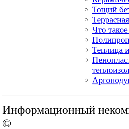
Тощий бе
Террасна
Что такое
Полипропи
Теплица 
Пеноплас
теплоизо
Аргонодуг
Информационный некомм
©