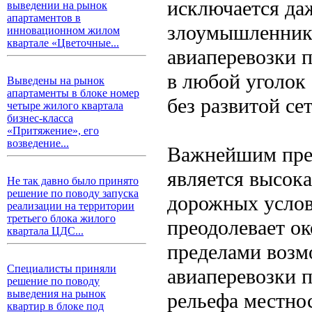
исключается да
выведении на рынок
апартаментов в
злоумышленник
инновационном жилом
квартале «Цветочные...
авиаперевозки 
в любой уголок 
Выведены на рынок
апартаменты в блоке номер
без развитой сет
четыре жилого квартала
бизнес-класса
«Притяжение», его
возведение...
Важнейшим пр
является высока
Не так давно было принято
решение по поводу запуска
дорожных услов
реализации на территории
третьего блока жилого
преодолевает ок
квартала ЦДС...
пределами возм
Специалисты приняли
авиаперевозки п
решение по поводу
выведения на рынок
рельефа местно
квартир в блоке под