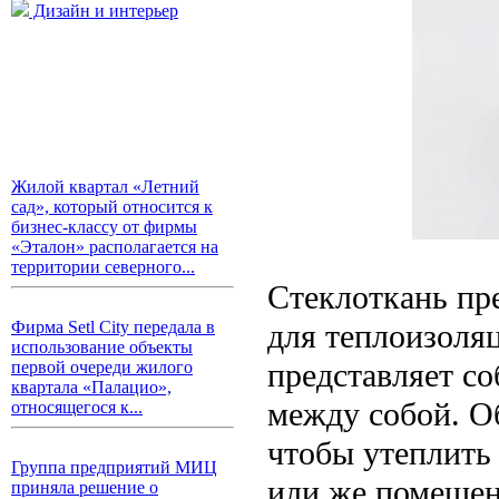
Дизайн и интерьер
Жилой квартал «Летний
сад», который относится к
бизнес-классу от фирмы
«Эталон» располагается на
территории северного...
Стеклоткань пр
для теплоизоля
Фирма Setl City передала в
использование объекты
представляет с
первой очереди жилого
квартала «Палацио»,
между собой. О
относящегося к...
чтобы утеплить
Группа предприятий МИЦ
или же помещен
приняла решение о