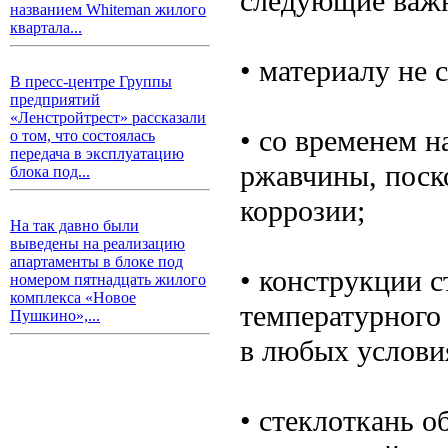
следующие важ
названием Whiteman жилого
квартала...
• материалу не
В пресс-центре Группы
предприятий
«Ленстройтрест» рассказали
• со временем н
о том, что состоялась
передача в эксплуатацию
ржавчины, поск
блока под...
коррозии;
На так давно были
выведены на реализацию
апартаменты в блоке под
• конструкции 
номером пятнадцать жилого
комплекса «Новое
температурного
Пушкино»,...
в любых услови
• стеклоткань о