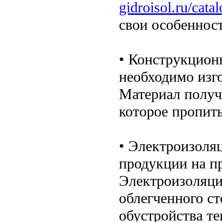
gidroisol.ru/cata
свои особенност
• Конструкционн
необходимо изг
Материал получ
которое пропит
• Электроизоля
продукции на п
Электроизоляци
облегченного с
обустройства т