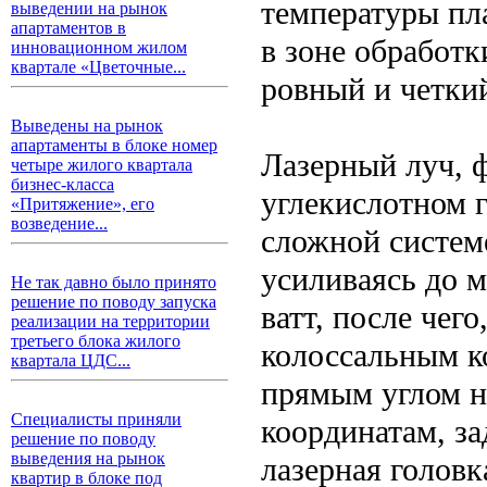
температуры пл
выведении на рынок
апартаментов в
в зоне обработк
инновационном жилом
квартале «Цветочные...
ровный и четкий
Выведены на рынок
апартаменты в блоке номер
Лазерный луч, 
четыре жилого квартала
бизнес-класса
углекислотном г
«Притяжение», его
возведение...
сложной системе
усиливаясь до 
Не так давно было принято
решение по поводу запуска
ватт, после чег
реализации на территории
третьего блока жилого
колоссальным к
квартала ЦДС...
прямым углом н
Специалисты приняли
координатам, з
решение по поводу
выведения на рынок
лазерная голов
квартир в блоке под