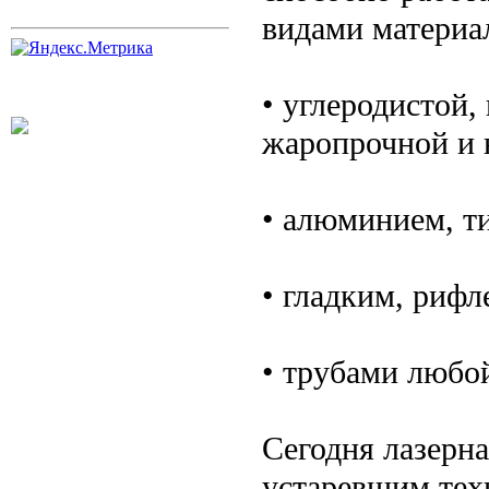
видами материа
• углеродистой,
жаропрочной и 
• алюминием, т
• гладким, риф
• трубами любо
Сегодня лазерна
устаревшим техн