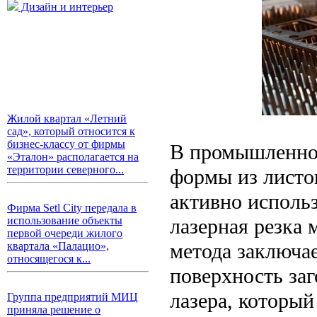
Дизайн и интерьер
Жилой квартал «Летний
сад», который относится к
бизнес-классу от фирмы
В промышленном
«Эталон» располагается на
территории северного...
формы из листо
активно использ
Фирма Setl City передала в
лазерная резка 
использование объекты
первой очереди жилого
метода заключае
квартала «Палацио»,
относящегося к...
поверхность за
лазера, который
Группа предприятий МИЦ
приняла решение о