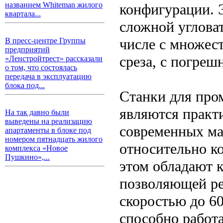
названием Whiteman жилого
конфигурации. 
квартала...
сложной углова
числе с множес
В пресс-центре Группы
предприятий
среза, с погреш
«Ленстройтрест» рассказали
о том, что состоялась
передача в эксплуатацию
блока под...
Станки для про
являются практ
На так давно были
выведены на реализацию
современных м
апартаменты в блоке под
номером пятнадцать жилого
относительно к
комплекса «Новое
Пушкино»,...
этом обладают 
позволяющей ре
скоростью до 60
способно работ