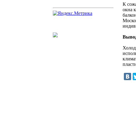
К сож
окна 
балкон
Моско
индив
Выво
Холод
испол
клима
пласт