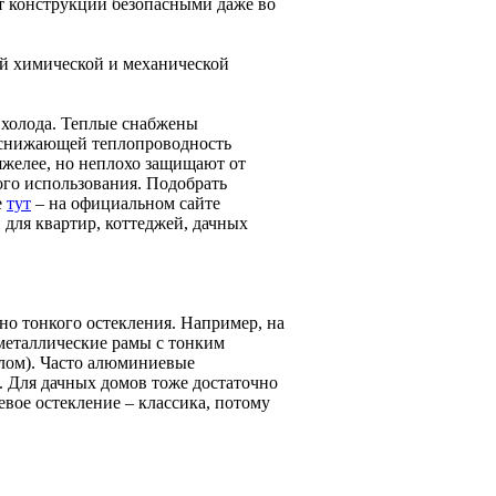
ет конструкции безопасными даже во
шей химической и механической
 холода. Теплые снабжены
, снижающей теплопроводность
желее, но неплохо защищают от
ого использования. Подобрать
е
тут
– на официальном сайте
для квартир, коттеджей, дачных
но тонкого остекления. Например, на
металлические рамы с тонким
лом). Часто алюминиевые
. Для дачных домов тоже достаточно
ое остекление – классика, потому