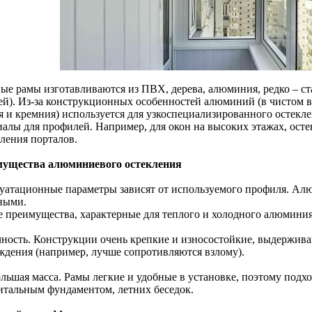
ые рамы изготавливаются из ПВХ, дерева, алюминия, редко – с
ей). Из-за конструкционных особенностей алюминий (в чистом 
я и кремния) используется для узкоспециализированного остекле
иалы для профилей. Например, для окон на высоких этажах, ост
ления порталов.
ущества алюминиевого остекления
уатационные параметры зависят от используемого профиля. А
ными.
 преимущества, характерные для теплого и холодного алюминия
чность. Конструкции очень крепкие и износостойкие, выдержив
ждения (например, лучше сопротивляются взлому).
льшая масса. Рамы легкие и удобные в установке, поэтому подхо
итальным фундаментом, летних беседок.