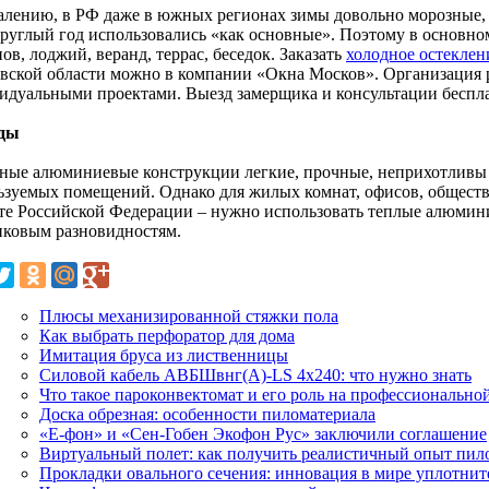
алению, в РФ даже в южных регионах зимы довольно морозные, 
круглый год использовались «как основные». Поэтому в основно
ов, лоджий, веранд, террас, беседок. Заказать
холодное остеклен
вской области можно в компании «Окна Москов». Организация 
идуальными проектами. Выезд замерщика и консультации беспл
ды
ные алюминиевые конструкции легкие, прочные, неприхотливы в
ьзуемых помещений. Однако для жилых комнат, офисов, обществ
те Российской Федерации – нужно использовать теплые алюмин
иковым разновидностям.
Плюсы механизированной стяжки пола
Как выбрать перфоратор для дома
Имитация бруса из лиственницы
Силовой кабель АВБШвнг(А)-LS 4х240: что нужно знать
Что такое пароконвектомат и его роль на профессионально
Доска обрезная: особенности пиломатериала
«Е-фон» и «Сен-Гобен Экофон Рус» заключили соглашение
Виртуальный полет: как получить реалистичный опыт пил
Прокладки овального сечения: инновация в мире уплотни