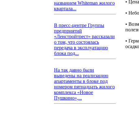
• Цен
названием Whiteman жилого
квартала...
• Неб
• Воз
В пресс-центре Группы
полез
предприятий
«Ленстройтрест» рассказали
• Гер
о том, что состоялась
осадко
передача в эксплуатацию
блока под...
На так давно были
выведены на реализацию
апартаменты в блоке под
номером пятнадцать жилого
комплекса «Новое
Пушкино»,...