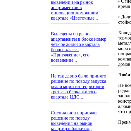
• Огн
выведении на рынок
время
апартаментов в
инновационном жилом
• Дол
квартале «Цветочные...
стойк
Холод
Выведены на рынок
термо
апартаменты в блоке номер
метал
четыре жилого квартала
мороз
бизнес-класса
понра
«Притяжение», его
компа
возведение...
домов
Любит
Не так давно было принято
решение по поводу запуска
Не вс
реализации на территории
редко
третьего блока жилого
запол
квартала ЦДС...
конст
алюми
что п
Специалисты приняли
решение по поводу
Преим
выведения на рынок
квартир в блоке под