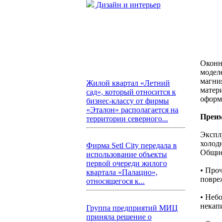
Дизайн и интерьер
Оконн
модел
магни
Жилой квартал «Летний
матер
сад», который относится к
оформ
бизнес-классу от фирмы
«Эталон» располагается на
Преим
территории северного...
Экспл
холод
Фирма Setl City передала в
Общие
использование объекты
первой очереди жилого
• Про
квартала «Палацио»,
повре
относящегося к...
• Небо
некап
Группа предприятий МИЦ
приняла решение о