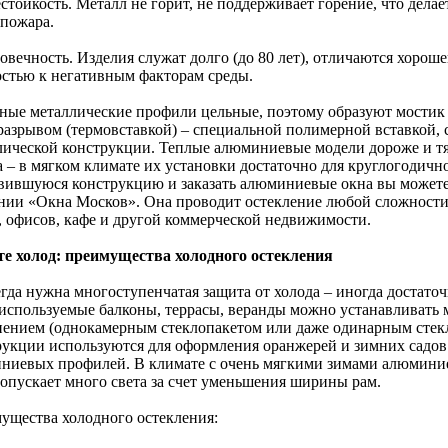
естойкость. Металл не горит, не поддерживает горение, что дела
 пожара.
говечность. Изделия служат долго (до 80 лет), отличаются хоро
остью к негативным факторам среды.
ные металлические профили цельные, поэтому образуют мостик
разрывом (термовставкой) – специальной полимерной вставкой
лической конструкции. Теплые алюминиевые модели дороже и тя
а – в мягком климате их установки достаточно для круглогодичн
вившуюся конструкцию и заказать алюминиевые окна вы может
нии «Окна Москов». Она проводит остекление любой сложности 
, офисов, кафе и другой коммерческой недвижимости.
е холод: преимущества холодного остекления
егда нужна многоступенчатая защита от холода – иногда достаточ
 используемые балконы, террасы, веранды можно устанавливать 
нением (однокамерным стеклопакетом или даже одинарным стек
рукции используются для оформления оранжерей и зимних садов
ниевых профилей. В климате с очень мягкими зимами алюминиев
ропускает много света за счет уменьшения ширины рам.
ущества холодного остекления: