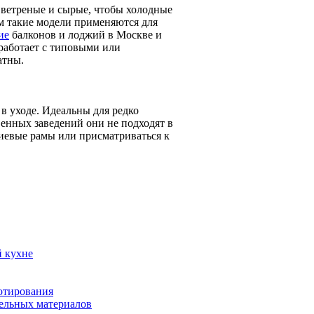
ветреные и сырые, чтобы холодные
м такие модели применяются для
ие
балконов и лоджий в Москве и
работает с типовыми или
атны.
 уходе. Идеальны для редко
енных заведений они не подходят в
иевые рамы или присматриваться к
й кухне
отирования
тельных материалов