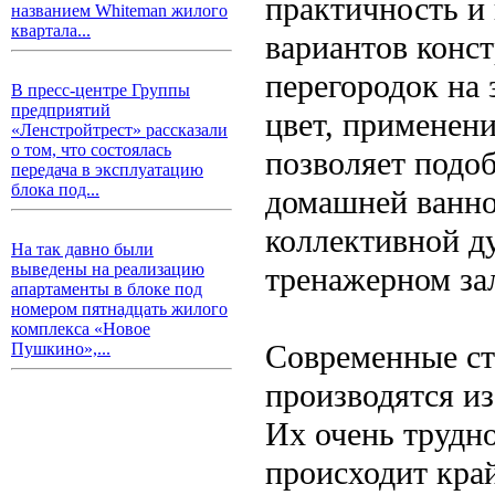
практичность и
названием Whiteman жилого
квартала...
вариантов конс
перегородок на 
В пресс-центре Группы
предприятий
цвет, применен
«Ленстройтрест» рассказали
о том, что состоялась
позволяет подо
передача в эксплуатацию
блока под...
домашней ванно
коллективной д
На так давно были
выведены на реализацию
тренажерном за
апартаменты в блоке под
номером пятнадцать жилого
комплекса «Новое
Современные ст
Пушкино»,...
производятся из
Их очень трудно
происходит край