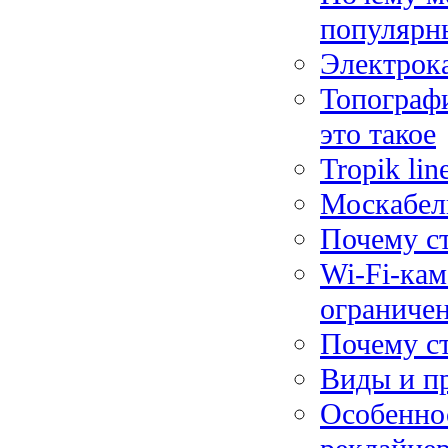
популярн
Электрока
Топографи
это такое
Tropik li
Москабель
Почему с
Wi-Fi-кам
ограниче
Почему ст
Виды и п
Особенно