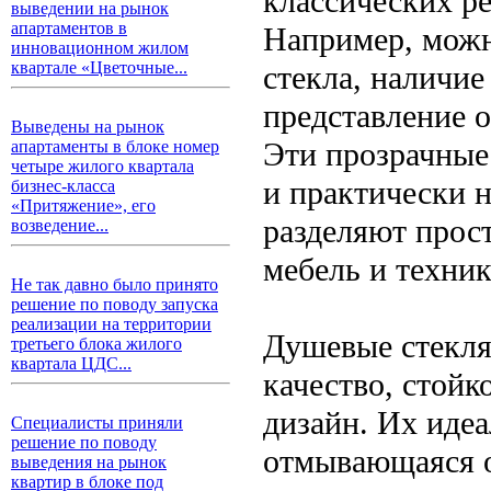
классических р
выведении на рынок
апартаментов в
Например, можн
инновационном жилом
квартале «Цветочные...
стекла, наличие
представление о
Выведены на рынок
Эти прозрачные 
апартаменты в блоке номер
четыре жилого квартала
и практически 
бизнес-класса
«Притяжение», его
разделяют прос
возведение...
мебель и техник
Не так давно было принято
решение по поводу запуска
реализации на территории
Душевые стекля
третьего блока жилого
квартала ЦДС...
качество, стойк
дизайн. Их идеа
Специалисты приняли
решение по поводу
отмывающаяся о
выведения на рынок
квартир в блоке под