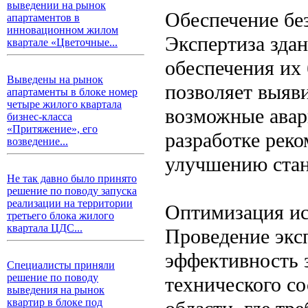
выведении на рынок
Обеспечение бе
апартаментов в
инновационном жилом
Экспертиза зда
квартале «Цветочные...
обеспечения их
Выведены на рынок
позволяет выяв
апартаменты в блоке номер
четыре жилого квартала
возможные авар
бизнес-класса
«Притяжение», его
разработке рек
возведение...
улучшению стан
Не так давно было принято
решение по поводу запуска
реализации на территории
Оптимизация ис
третьего блока жилого
квартала ЦДС...
Проведение экс
эффективность 
Специалисты приняли
решение по поводу
технического с
выведения на рынок
квартир в блоке под