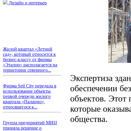
Дизайн и интерьер
Жилой квартал «Летний
сад», который относится к
бизнес-классу от фирмы
«Эталон» располагается на
территории северного...
Экспертиза зда
обеспечении бе
Фирма Setl City передала в
использование объекты
объектов. Этот 
первой очереди жилого
квартала «Палацио»,
которые оказыв
относящегося к...
общества.
Группа предприятий МИЦ
приняла решение о