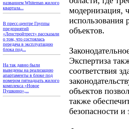
области, где тр
названием Whiteman жилого
модернизация, 
квартала...
использования 
В пресс-центре Группы
объектов.
предприятий
«Ленстройтрест» рассказали
о том, что состоялась
передача в эксплуатацию
Законодательное
блока под...
Экспертиза так
На так давно были
соответствия з
выведены на реализацию
апартаменты в блоке под
законодательств
номером пятнадцать жилого
комплекса «Новое
объектов позвол
Пушкино»,...
также обеспечит
безопасности и 