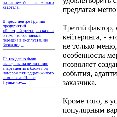
удовлетворить 
названием Whiteman жилого
предлагая меню 
квартала...
В пресс-центре Группы
Третий фактор,
предприятий
«Ленстройтрест» рассказали
кейтеринга, - э
о том, что состоялась
передача в эксплуатацию
не только меню
блока под...
особенности ме
На так давно были
позволяет созд
выведены на реализацию
апартаменты в блоке под
события, адапт
номером пятнадцать жилого
комплекса «Новое
заказчика.
Пушкино»,...
Кроме того, в у
популярным вар