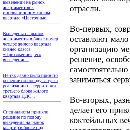
выведении на рынок
отрасли.
апартаментов в
инновационном жилом
квартале «Цветочные...
Во-первых, сов
Выведены на рынок
оставляют мало
апартаменты в блоке номер
четыре жилого квартала
организацию ме
бизнес-класса
«Притяжение», его
решение, освоб
возведение...
самостоятельно 
Не так давно было принято
заниматься серв
решение по поводу запуска
реализации на территории
третьего блока жилого
квартала ЦДС...
Во-вторых, раз
делает его при
Специалисты приняли
решение по поводу
коктейльных ве
выведения на рынок
квартир в блоке под