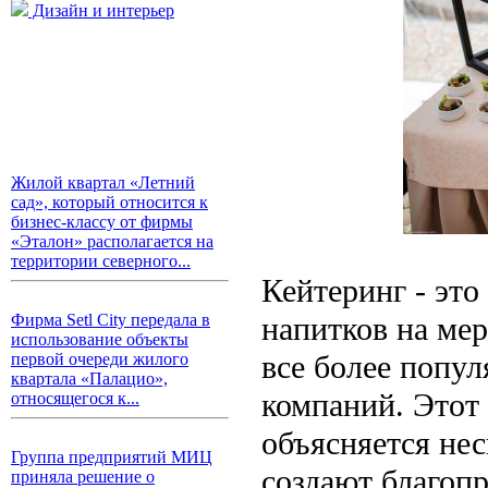
Дизайн и интерьер
Жилой квартал «Летний
сад», который относится к
бизнес-классу от фирмы
«Эталон» располагается на
территории северного...
Кейтеринг - это
напитков на мер
Фирма Setl City передала в
использование объекты
все более попу
первой очереди жилого
квартала «Палацио»,
компаний. Этот
относящегося к...
объясняется не
Группа предприятий МИЦ
создают благопр
приняла решение о