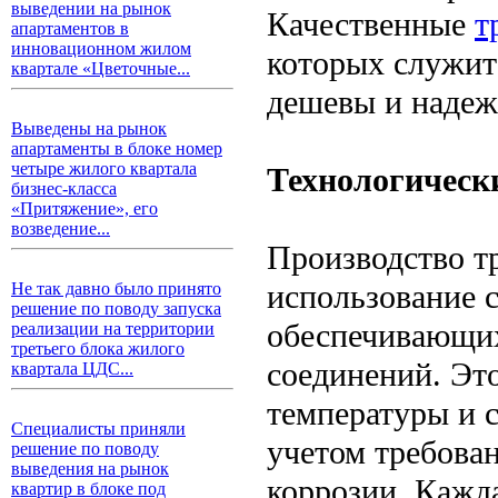
выведении на рынок
Качественные
т
апартаментов в
инновационном жилом
которых служи
квартале «Цветочные...
дешевы и надеж
Выведены на рынок
апартаменты в блоке номер
четыре жилого квартала
Технологическ
бизнес-класса
«Притяжение», его
возведение...
Производство т
использование 
Не так давно было принято
решение по поводу запуска
обеспечивающих
реализации на территории
третьего блока жилого
соединений. Это
квартала ЦДС...
температуры и с
Специалисты приняли
учетом требова
решение по поводу
выведения на рынок
коррозии. Кажд
квартир в блоке под