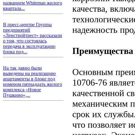
названием Whiteman жилого
качества, включ
квартала...
технологически
В пресс-центре Группы
надежность про
предприятий
«Ленстройтрест» рассказали
о том, что состоялась
передача в эксплуатацию
Преимущества 
блока под...
На так давно были
Основным преи
выведены на реализацию
апартаменты в блоке под
10706-76 являет
номером пятнадцать жилого
комплекса «Новое
качественной св
Пушкино»,...
механическим п
срок их службы
что позволяет и