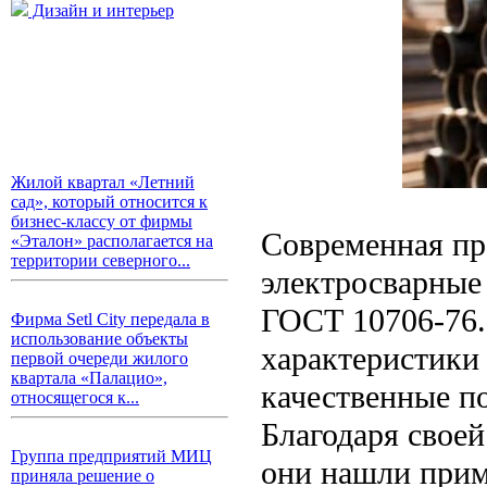
Дизайн и интерьер
Жилой квартал «Летний
сад», который относится к
бизнес-классу от фирмы
Современная пр
«Эталон» располагается на
территории северного...
электросварные 
ГОСТ 10706-76.
Фирма Setl City передала в
использование объекты
характеристики 
первой очереди жилого
квартала «Палацио»,
качественные по
относящегося к...
Благодаря свое
Группа предприятий МИЦ
они нашли прим
приняла решение о