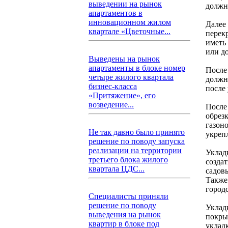
выведении на рынок
должн
апартаментов в
инновационном жилом
Далее
квартале «Цветочные...
перек
иметь
или д
Выведены на рынок
апартаменты в блоке номер
После
четыре жилого квартала
должн
бизнес-класса
после
«Притяжение», его
возведение...
После
обрезк
газон
Не так давно было принято
укреп
решение по поводу запуска
реализации на территории
Уклад
третьего блока жилого
созда
квартала ЦДС...
садов
Также
городс
Специалисты приняли
решение по поводу
Уклад
выведения на рынок
покры
квартир в блоке под
уклад