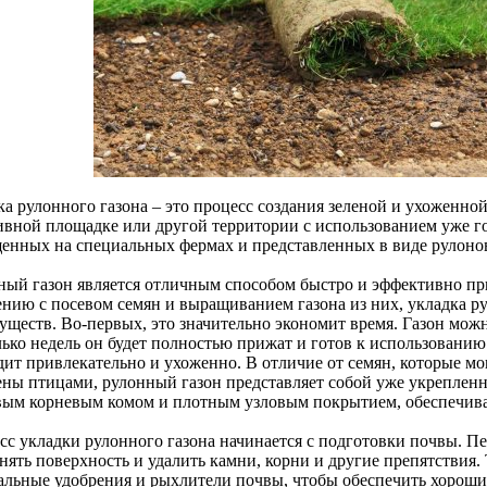
а рулонного газона – это процесс создания зеленой и ухоженной
ивной площадке или другой территории с использованием уже г
енных на специальных фермах и представленных в виде рулоно
ный газон является отличным способом быстро и эффективно при
ению с посевом семян и выращиванием газона из них, укладка р
ществ. Во-первых, это значительно экономит время. Газон можно
ько недель он будет полностью прижат и готов к использованию.
дит привлекательно и ухоженно. В отличие от семян, которые 
ены птицами, рулонный газон представляет собой уже укрепленно
вым корневым комом и плотным узловым покрытием, обеспечив
сс укладки рулонного газона начинается с подготовки почвы. П
нять поверхность и удалить камни, корни и другие препятствия.
альные удобрения и рыхлители почвы, чтобы обеспечить хороший 