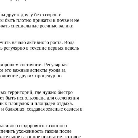
ы друг к другу без зазоров и
ы быть плотно прижаты к почве и не
зовать специальные реечные валики
чить начало активного роста. Вода
ь регулярно в течение первых недель
хорошем состоянии. Регулярная
се это важные аспекты ухода за
полнение других процедур по
ных территорий, где нужно быстро
т быть использована для озеленения
вных площадок и площадей отдыха.
и балконах, создавая зеленые оазисы в
расивого и здорового газонного
спечить ухоженность газона после
кательное газонное покрытие, которое