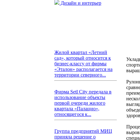
Дизайн и интерьер
Жилой квартал «Летний
сад», который относится к
Укладк
бизнес-классу от фирмы
спорт
«Эталон» располагается на
выращ
территории северного...
Рулон
сравн
Фирма Setl City передала в
преиму
использование объекты
нескол
первой очереди жилого
выгля
квартала «Палацио»,
объед
относящегося к...
здоро
Проце
Группа предприятий МИЦ
выров
приняла решение о
специ