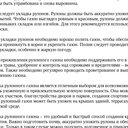
а быть утрамбована и снова выровнена.
 следует укладка рулонов. Рулоны должны быть аккуратно уложен
рытий. Чтобы газон выглядел ровным и красивым, рулоны должн
 никаких складок или изгибов. Для этого рекомендуется исполь
оски.
 укладки рулонов необходимо хорошо полить газон, чтобы обеспе
а проникнуть в корни и укрепить газон. Полив следует проводит
 укладки, особенно в жаркую погоду.
 приживления рулонного газона необходимо поддерживать его в 
а травы, удобрение и контроль над сорняками и вредителями – в
ом. Также необходимо регулярно проводить проветривание и вы
лению газона.
ка рулонного газона является отличным выбором для всевозмож
ть ухоженную и привлекательную зеленую поверхность. Она може
ых участков, благоустройства дворов и парков, создания спорти
 рулонный газон может быть уложен на крышах зданий, террасах 
кой среде.
ка рулонного газона – это удобный и быстрый способ создания к
тия. Важно подготовить почву, аккуратно уложить рулоны и обе
ки. Только в таком случае можно получить долговечное и привле