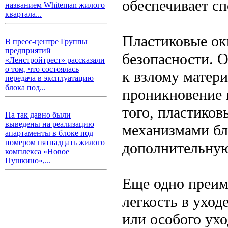
обеспечивает сп
названием Whiteman жилого
квартала...
Пластиковые ок
В пресс-центре Группы
предприятий
безопасности. 
«Ленстройтрест» рассказали
о том, что состоялась
к взлому матер
передача в эксплуатацию
блока под...
проникновение 
того, пластико
На так давно были
выведены на реализацию
механизмами бл
апартаменты в блоке под
номером пятнадцать жилого
дополнительную
комплекса «Новое
Пушкино»,...
Еще одно преим
легкость в уход
или особого ухо