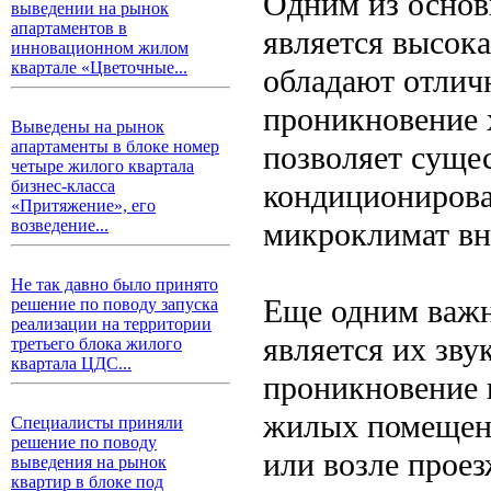
Одним из основ
выведении на рынок
апартаментов в
является высок
инновационном жилом
квартале «Цветочные...
обладают отлич
проникновение 
Выведены на рынок
апартаменты в блоке номер
позволяет сущес
четыре жилого квартала
бизнес-класса
кондиционирова
«Притяжение», его
микроклимат вн
возведение...
Не так давно было принято
Еще одним важ
решение по поводу запуска
реализации на территории
является их зву
третьего блока жилого
квартала ЦДС...
проникновение 
жилых помещен
Специалисты приняли
решение по поводу
или возле прое
выведения на рынок
квартир в блоке под