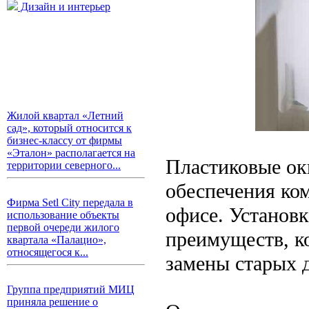
Дизайн и интерьер
Жилой квартал «Летний
сад», который относится к
бизнес-классу от фирмы
«Эталон» располагается на
Пластиковые ок
территории северного...
обеспечения ко
Фирма Setl City передала в
офисе. Установ
использование объекты
первой очереди жилого
преимуществ, к
квартала «Палацио»,
относящегося к...
замены старых 
Группа предприятий МИЦ
приняла решение о