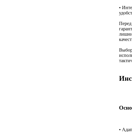
• Инт
удобс
Перед
гарант
лишни
качес
Выбор
испол
такти
Инс
Осно
• Адап