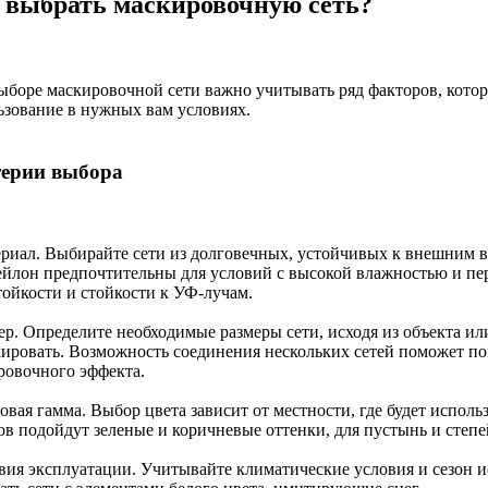
 выбрать маскировочную сеть?
ыборе маскировочной сети важно учитывать ряд факторов, котор
ьзование в нужных вам условиях.
ерии выбора
ериал. Выбирайте сети из долговечных, устойчивых к внешним 
ейлон предпочтительны для условий с высокой влажностью и пе
тойкости и стойкости к УФ-лучам.
мер. Определите необходимые размеры сети, исходя из объекта и
кировать. Возможность соединения нескольких сетей поможет п
ровочного эффекта.
овая гамма. Выбор цвета зависит от местности, где будет исполь
ов подойдут зеленые и коричневые оттенки, для пустынь и степ
овия эксплуатации. Учитывайте климатические условия и сезон и