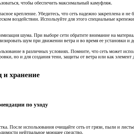
ьзоваться, чтобы обеспечить максимальный камуфляж.
пасное крепление. Убедитесь, что сеть надежно закреплена и не 
еском воздействии. Используйте для этого специальные крепежи
имизация шума. При выборе сети обратите внимание на материал,
изировать шум при движении ветра и во время ее установки и д
льзование в различных условиях. Помните, что сеть может испол
овки, но и для создания тени, защиты от ветра или как элемент 
д и хранение
мендации по уходу
стка. После использования очищайте сеть от грязи, пыли и лист
одимости нейтральное моющее средство.