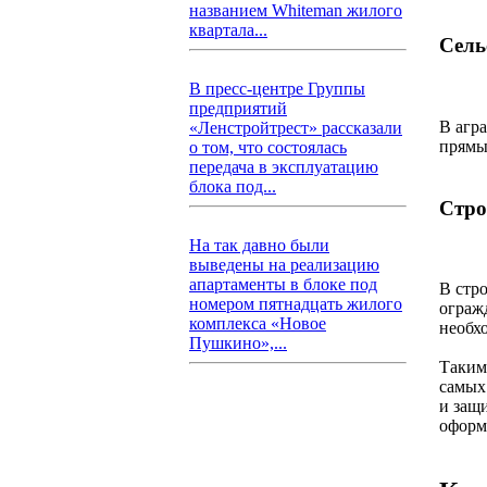
названием Whiteman жилого
квартала...
Сель
В пресс-центре Группы
предприятий
В агр
«Ленстройтрест» рассказали
прямы
о том, что состоялась
передача в эксплуатацию
блока под...
Стро
На так давно были
выведены на реализацию
апартаменты в блоке под
В стр
номером пятнадцать жилого
ограж
комплекса «Новое
необх
Пушкино»,...
Таким
самых
и защ
оформ