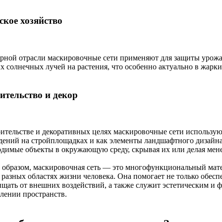
ское хозяйство
арной отрасли маскировочные сети применяют для защиты урожа
х солнечных лучей на растения, что особенно актуально в жарки
ительство и декор
оительстве и декоративных целях маскировочные сети используют
дений на стройплощадках и как элементы ландшафтного дизайн
одимые объекты в окружающую среду, скрывая их или делая мен
 образом, маскировочная сеть — это многофункциональный мат
 разных областях жизни человека. Она помогает не только обеспе
ищать от внешних воздействий, а также служит эстетическим и
лении пространств.