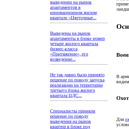
выведении на рынок
примен
апартаментов в
ландш
инновационном жилом
квартале «Цветочные...
Осн
Выведены на рынок
апартаменты в блоке номер
четыре жилого квартала
бизнес-класса
«Притяжение», его
Воен
возведение...
Не так давно было принято
В арм
решение по поводу запуска
видим
реализации на территории
третьего блока жилого
квартала ЦДС...
Охот
Специалисты приняли
решение по поводу
Для
о
выведения на рынок
услов
квартир в блоке под