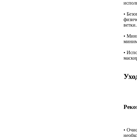
испол
• Безо
физич
ветки.
• Мин
миним
• Испо
маскир
Ухо
Реко
• Очи
необх