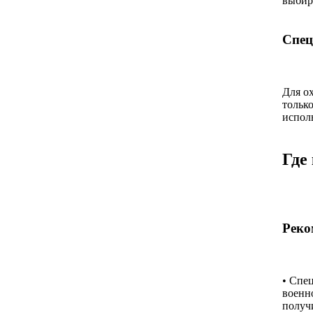
выбир
Спец
Для о
тольк
испол
Где
Реко
• Спе
военн
получ