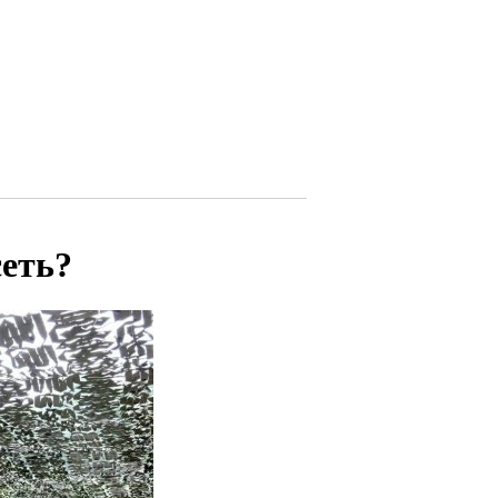
сеть?