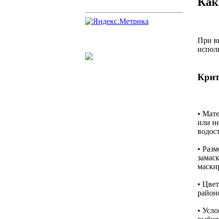
Как
При в
испол
Крит
• Мат
или н
водос
• Раз
замас
маски
• Цвет
район
• Усл