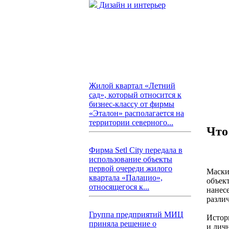
Дизайн и интерьер
Жилой квартал «Летний
сад», который относится к
бизнес-классу от фирмы
«Эталон» располагается на
территории северного...
Что
Фирма Setl City передала в
использование объекты
первой очереди жилого
Маски
квартала «Палацио»,
объект
относящегося к...
нанес
разли
Группа предприятий МИЦ
Истор
приняла решение о
и личн