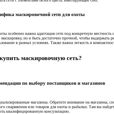
ать сети с элементами белого цвета, имитирующие снег.
ифика маскировочной сети для охоты
хоты особенно важна адаптация сети под конкретную местность и
о маскировку, но и быть достаточно прочной, чтобы выдержать 
ьзование в разных условиях. Также важна легкость и компактнос
 купить маскировочную сеть?
мендации по выбору поставщиков и магазинов
циализированные магазины. Обратите внимание на магазины, с
ого снаряжения или товаров для охоты и рыбалки. Там вы найде
ить квалифицированную консультацию.