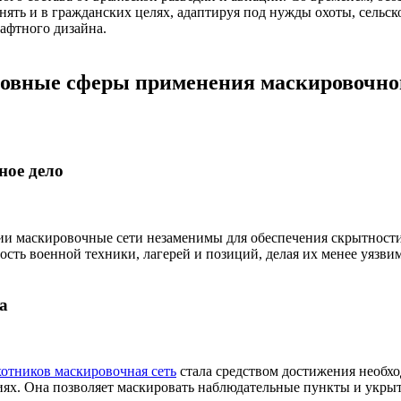
ять и в гражданских целях, адаптируя под нужды охоты, сельско
афтного дизайна.
овные сферы применения маскировочно
ное дело
ии маскировочные сети незаменимы для обеспечения скрытност
ость военной техники, лагерей и позиций, делая их менее уязви
а
хотников маскировочная сеть
стала средством достижения необх
иях. Она позволяет маскировать наблюдательные пункты и укрыт