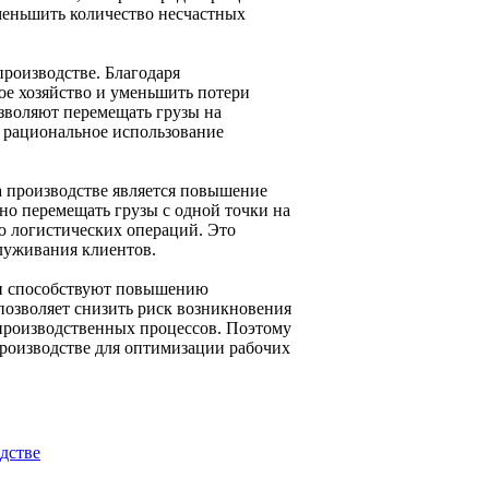
меньшить количество несчастных
роизводстве. Благодаря
е хозяйство и уменьшить потери
озволяют перемещать грузы на
т рациональное использование
 производстве является повышение
о перемещать грузы с одной точки на
ю логистических операций. Это
служивания клиентов.
 и способствуют повышению
позволяет снизить риск возникновения
 производственных процессов. Поэтому
производстве для оптимизации рабочих
дстве