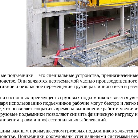
вые подъемники – это специальные устройства, предназначенные
водстве. Они являются неотъемлемой частью производственного
тивное и безопасное перемещение грузов различного веса и разм
 из основных преимуществ грузовых подъемников является увел
даря использованию подъемников рабочие могут быстро и легко 
е, что позволяет сократить время на выполнение работ и увеличи
 грузовые подъемники позволяют снизить физическую нагрузку н
кновения травм и профессиональных заболеваний.
дним важным преимуществом грузовых подъемников является п
водстве. Подъемники оборудованы специальными системами без