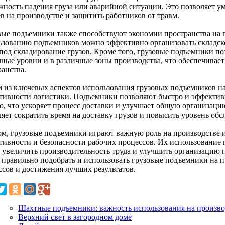
жность падения груза или аварийной ситуации. Это позволяет у
в на производстве и защитить работников от травм.
вые подъемники также способствуют экономии пространства на п
ьзованию подъемников можно эффективно организовать складско
 под складирование грузов. Кроме того, грузовые подъемники п
чные уровни и в различные зоны производства, что обеспечивае
ранства.
 из ключевых аспектов использования грузовых подъемников на
тивности логистики. Подъемники позволяют быстро и эффективн
ю, что ускоряет процесс доставки и улучшает общую организаци
ляет сократить время на доставку грузов и повысить уровень об
ом, грузовые подъемники играют важную роль на производстве
тивности и безопасности рабочих процессов. Их использование 
, увеличить производительность труда и улучшить организацию
 правильно подобрать и использовать грузовые подъемники на 
ссов и достижения лучших результатов.
Шахтные подъемники: важность использования на произво
Верхний свет в загородном доме