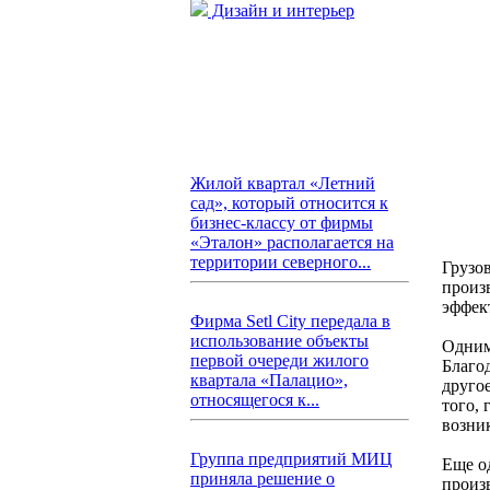
Дизайн и интерьер
Жилой квартал «Летний
сад», который относится к
бизнес-классу от фирмы
«Эталон» располагается на
территории северного...
Грузо
произ
эффек
Фирма Setl City передала в
использование объекты
Одним
первой очереди жилого
Благо
квартала «Палацио»,
друго
относящегося к...
того,
возни
Группа предприятий МИЦ
Еще о
приняла решение о
произ