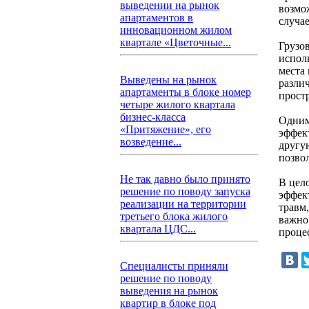
выведении на рынок
возмо
апартаментов в
случае
инновационном жилом
квартале «Цветочные...
Грузо
испол
места
Выведены на рынок
разли
апартаменты в блоке номер
прост
четыре жилого квартала
бизнес-класса
Одним
«Притяжение», его
эффек
возведение...
другу
позво
Не так давно было принято
В цел
решение по поводу запуска
эффек
реализации на территории
травм
третьего блока жилого
важно
квартала ЦДС...
проце
Специалисты приняли
решение по поводу
выведения на рынок
квартир в блоке под