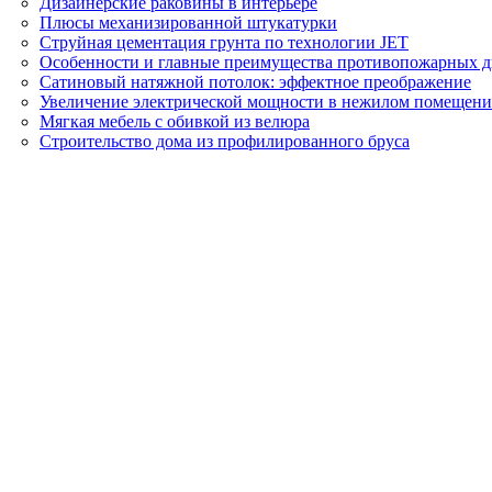
Дизайнерские раковины в интерьере
Плюсы механизированной штукатурки
Струйная цементация грунта по технологии JET
Особенности и главные преимущества противопожарных д
Сатиновый натяжной потолок: эффектное преображение
Увеличение электрической мощности в нежилом помещен
Мягкая мебель с обивкой из велюра
Строительство дома из профилированного бруса