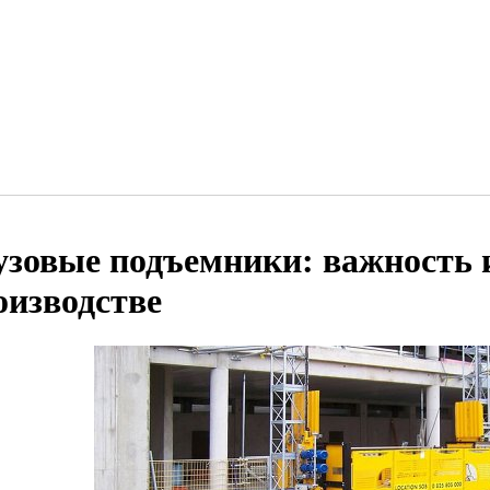
узовые подъемники: важность 
оизводстве