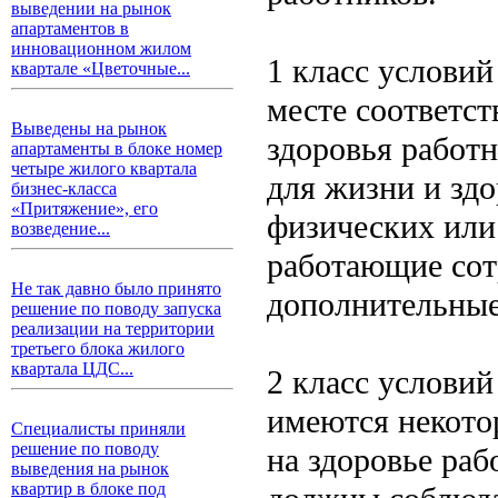
выведении на рынок
апартаментов в
инновационном жилом
1 класс условий
квартале «Цветочные...
месте соответст
Выведены на рынок
здоровья работн
апартаменты в блоке номер
четыре жилого квартала
для жизни и здо
бизнес-класса
«Притяжение», его
физических или
возведение...
работающие сот
Не так давно было принято
дополнительные
решение по поводу запуска
реализации на территории
третьего блока жилого
квартала ЦДС...
2 класс условий
имеются некото
Специалисты приняли
решение по поводу
на здоровье ра
выведения на рынок
квартир в блоке под