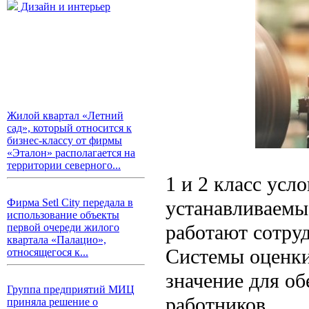
Дизайн и интерьер
Жилой квартал «Летний
сад», который относится к
бизнес-классу от фирмы
«Эталон» располагается на
территории северного...
1 и 2 класс усло
устанавливаемы
Фирма Setl City передала в
использование объекты
работают сотру
первой очереди жилого
квартала «Палацио»,
Системы оценки
относящегося к...
значение для об
Группа предприятий МИЦ
работников.
приняла решение о