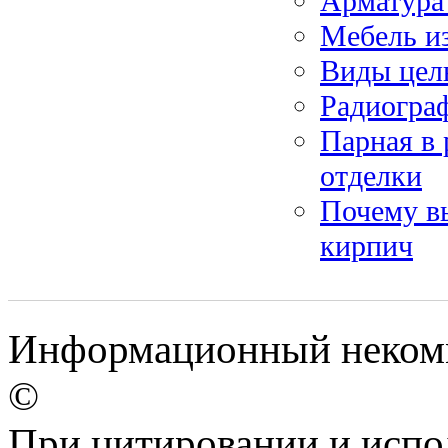
Арматура
Мебель из
Виды цел
Радиограф
Парная в 
отделки
Почему в
кирпич
Информационный некомм
©
При цитировании и испо