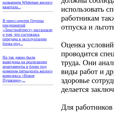
должны соблюда
названием Whiteman жилого
использовать сп
квартала...
работникам так
В пресс-центре Группы
отпуска и льгот
предприятий
«Ленстройтрест» рассказали
о том, что состоялась
передача в эксплуатацию
Оценка условий 
блока под...
проводится спец
На так давно были
труда. Они анал
выведены на реализацию
апартаменты в блоке под
виды работ и др
номером пятнадцать жилого
комплекса «Новое
здоровье сотру
Пушкино»,...
делается заключ
Для работников