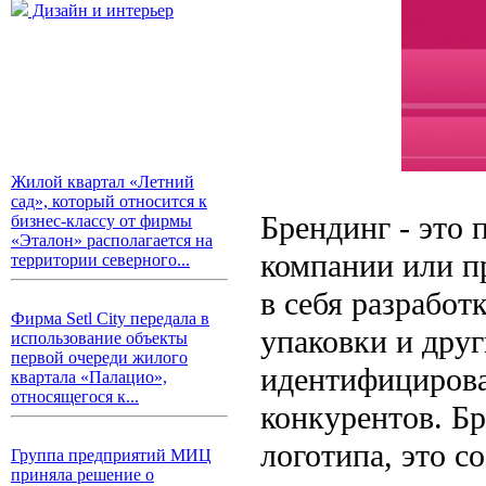
Дизайн и интерьер
Жилой квартал «Летний
сад», который относится к
Брендинг - это 
бизнес-классу от фирмы
«Эталон» располагается на
компании или п
территории северного...
в себя разработ
Фирма Setl City передала в
упаковки и дру
использование объекты
первой очереди жилого
идентифицирова
квартала «Палацио»,
относящегося к...
конкурентов. Бр
логотипа, это с
Группа предприятий МИЦ
приняла решение о