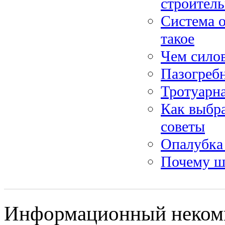
строител
Система о
такое
Чем силов
Пазогребн
Тротуарн
Как выбра
советы
Опалубка 
Почему ш
Информационный некомм