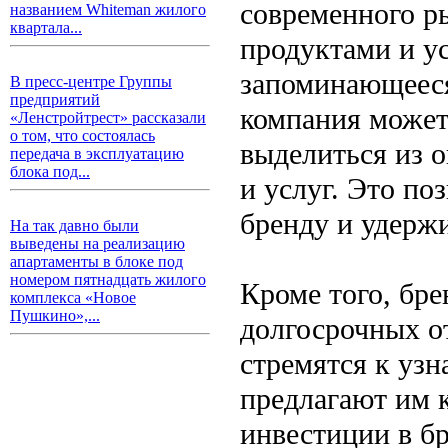
современного р
названием Whiteman жилого
квартала...
продуктами и у
запоминающееся
В пресс-центре Группы
предприятий
компания может
«Ленстройтрест» рассказали
о том, что состоялась
выделиться из 
передача в эксплуатацию
блока под...
и услуг. Это по
бренду и удержи
На так давно были
выведены на реализацию
апартаменты в блоке под
номером пятнадцать жилого
Кроме того, бре
комплекса «Новое
Пушкино»,...
долгосрочных о
стремятся к уз
предлагают им к
инвестиции в б