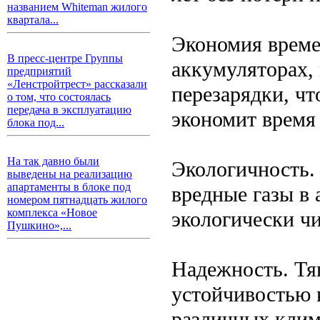
названием Whiteman жилого
квартала...
Экономия време
В пресс-центре Группы
аккумуляторах,
предприятий
«Ленстройтрест» рассказали
перезарядки, чт
о том, что состоялась
передача в эксплуатацию
экономит время
блока под...
На так давно были
Экологичность.
выведены на реализацию
апартаменты в блоке под
вредные газы в 
номером пятнадцать жилого
комплекса «Новое
экологически ч
Пушкино»,...
Надежность. Тя
устойчивостью к
различных клим