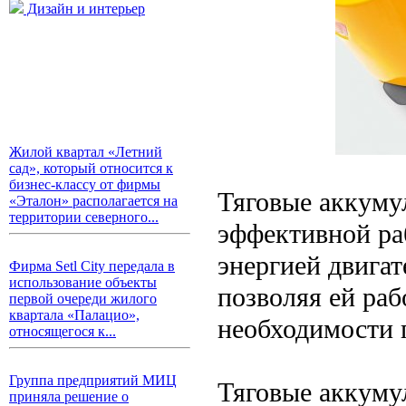
Дизайн и интерьер
Жилой квартал «Летний
сад», который относится к
бизнес-классу от фирмы
Тяговые аккуму
«Эталон» располагается на
территории северного...
эффективной ра
энергией двига
Фирма Setl City передала в
использование объекты
позволяя ей раб
первой очереди жилого
квартала «Палацио»,
необходимости 
относящегося к...
Группа предприятий МИЦ
Тяговые аккуму
приняла решение о