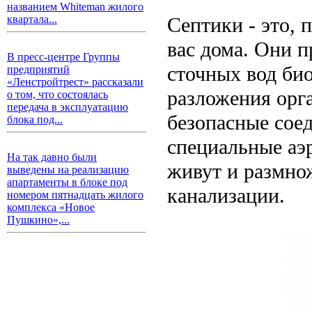
названием Whiteman жилого
Септики - это, 
квартала...
вас дома. Они 
В пресс-центре Группы
сточных вод би
предприятий
«Ленстройтрест» рассказали
разложения орг
о том, что состоялась
передача в эксплуатацию
безопасные соед
блока под...
специальные аэ
На так давно были
живут и размно
выведены на реализацию
апартаменты в блоке под
канализации.
номером пятнадцать жилого
комплекса «Новое
Пушкино»,...