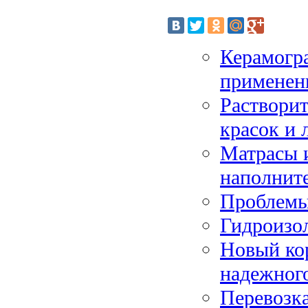
Керамогра
применен
Раствори
красок и 
Матрасы и
наполнит
Проблемы
Гидроизо
Новый кор
надежног
Перевозка