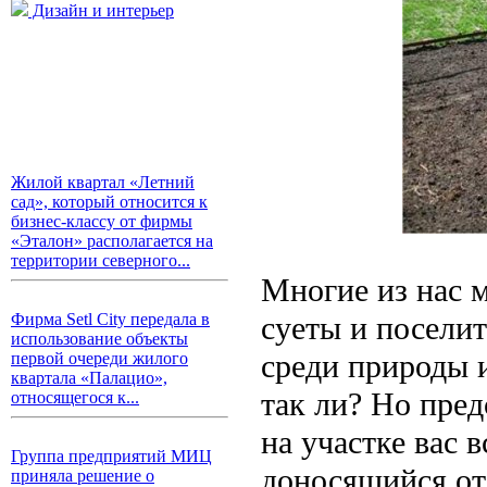
Дизайн и интерьер
Жилой квартал «Летний
сад», который относится к
бизнес-классу от фирмы
«Эталон» располагается на
территории северного...
Многие из нас м
суеты и поселит
Фирма Setl City передала в
использование объекты
среди природы и
первой очереди жилого
квартала «Палацио»,
так ли? Но пред
относящегося к...
на участке вас 
Группа предприятий МИЦ
доносящийся от 
приняла решение о