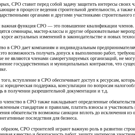
орых, СРО ставит перед собой задачу защитить интересы своих ч
кающие в процессе ведения строительной деятельности, а также
ударственными органами и другими участниками строительного п
я важная функция СРО — это повышение квалификации членов. 
дятся семинары, мастер-классы и другие образовательные мероп
в курсе актуальных изменений в законодательстве и новых технол
тво в СРО дает компаниям и индивидуальным предпринимателя
, это возможность получать допуск к выполнению работ, требую
ые не являются членами саморегулируемых организаций, не могут
нение государственных и муниципальных контрактов, что суще
нке.
 того, вступление в СРО обеспечивает доступ к ресурсам, котор
са: юридическая поддержка, консультации по вопросам налогооб
ь в получении разрешительной документации и т.д.
о членство в СРО также накладывает определенные обязательств
овленным стандартам и правилам, платить взносы и участвовать 
ения обязательств возможны санкции вплоть до исключения из о
 негативные последствия для бизнеса.
 образом, СРО строителей играют важную роль в развитии строи
ечивая качество и безопасность работ, защиту интересов участн