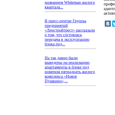
названием Whiteman жилого
профе
квартала...
адапти
актив
В пресс-центре Группы
предприятий
«Ленстройтрест» рассказали
о том, что состоялась
передача в эксплуатацию
блока под...
На так давно были
выведены на реализацию
апартаменты в блоке под
номером пятнадцать жилого
комплекса «Новое
Пушкино»,...