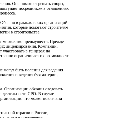
ленов. Она помогает решать споры,
 выступает посредником в отношениях
роцесса.
Обычно в рамках таких организаций
риятия, которые помогают строителям
огий в строительстве.
м множество преимуществ. Прежде
щих лицензирования. Компании,
 участвовать в тендерах на
ственно ограничивает их возможности
ые могут быть полезны для ведения
ложения и ведения бухгалтерии,
а. Организации обязаны следовать
в деятельности СРО. В случае
рганизации, что может повлечь за
тельной отрасли в России,
иков рынка и повышение