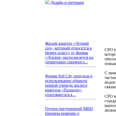
Дизайн и интерьер
Жилой квартал «Летний
сад», который относится к
СРО (
бизнес-классу от фирмы
котор
«Эталон» располагается на
обесп
территории северного...
повыш
С мом
Фирма Setl City передала в
часть
использование объекты
видов
первой очереди жилого
связа
квартала «Палацио»,
относящегося к...
СРО в
станда
выпол
Группа предприятий МИЦ
жизни
приняла решение о