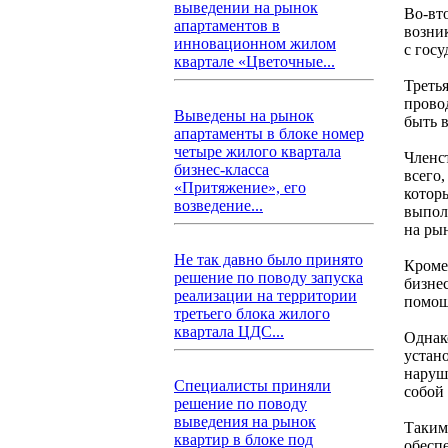
выведении на рынок
Во-вт
апартаментов в
возни
инновационном жилом
с гос
квартале «Цветочные...
Треть
прово
Выведены на рынок
быть 
апартаменты в блоке номер
четыре жилого квартала
Членс
бизнес-класса
всего
«Притяжение», его
котор
возведение...
выпол
на ры
Не так давно было принято
Кроме
решение по поводу запуска
бизне
реализации на территории
помощ
третьего блока жилого
квартала ЦДС...
Однак
устан
наруш
Специалисты приняли
собой
решение по поводу
выведения на рынок
Таким
квартир в блоке под
обесп