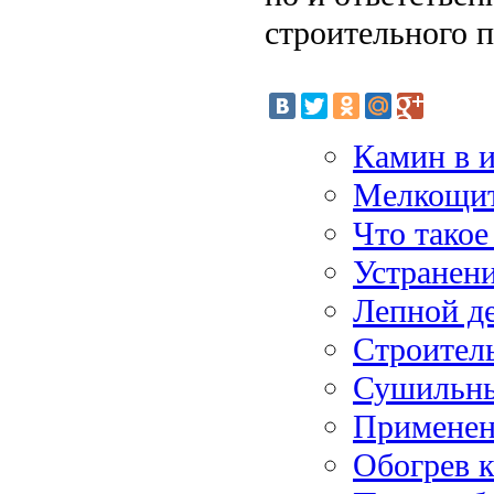
строительного п
Камин в и
Мелкощито
Что такое
Устранени
Лепной де
Строител
Сушильны
Применени
Обогрев к