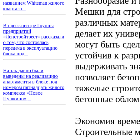
Разнообразие и
названием Whiteman жилого
квартала...
Мешки для стро
различных мате
В пресс-центре Группы
делает их унив
предприятий
«Ленстройтрест» рассказали
могут быть сде
о том, что состоялась
передача в эксплуатацию
устойчив к раз
блока под...
выдерживать зн
На так давно были
позволяет безоп
выведены на реализацию
апартаменты в блоке под
тяжелые строит
номером пятнадцать жилого
комплекса «Новое
бетонные облом
Пушкино»,...
Экономия време
Строительные м