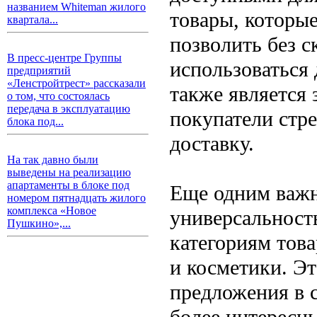
названием Whiteman жилого
товары, которые
квартала...
позволить без с
В пресс-центре Группы
использоваться 
предприятий
«Ленстройтрест» рассказали
также является
о том, что состоялась
передача в эксплуатацию
покупатели стр
блока под...
доставку.
На так давно были
выведены на реализацию
апартаменты в блоке под
Еще одним важн
номером пятнадцать жилого
комплекса «Новое
универсальност
Пушкино»,...
категориям тов
и косметики. Э
предложения в 
более интересн