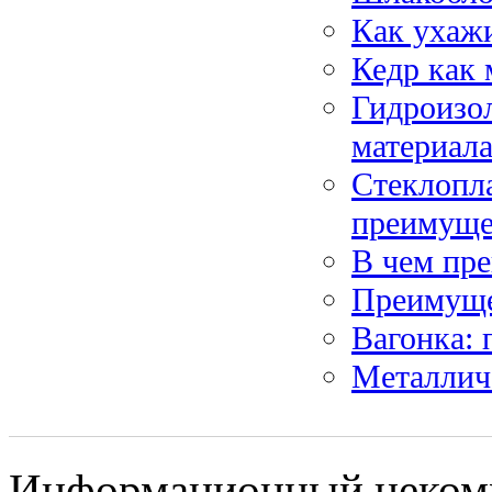
Как ухажи
Кедр как 
Гидроизо
материала
Стеклопла
преимуще
В чем пре
Преимуще
Вагонка: 
Металлич
Информационный некомм