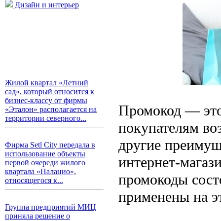
Дизайн и интерьер
Жилой квартал «Летний
сад», который относится к
бизнес-классу от фирмы
Промокод — это
«Эталон» располагается на
территории северного...
покупателям во
другие преимуще
Фирма Setl City передала в
использование объекты
интернет-магаз
первой очереди жилого
квартала «Палацио»,
промокоды состо
относящегося к...
применены на эт
Группа предприятий МИЦ
приняла решение о